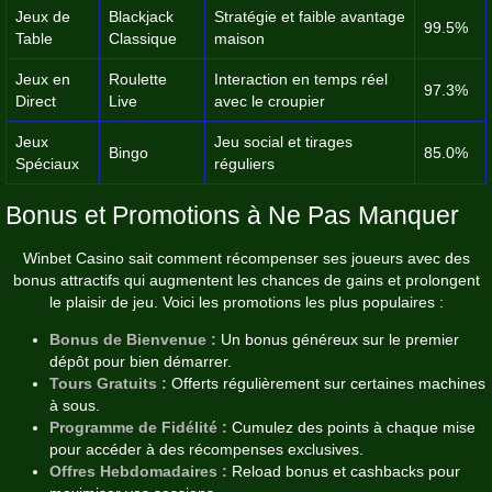
Jeux de
Blackjack
Stratégie et faible avantage
99.5%
Table
Classique
maison
Jeux en
Roulette
Interaction en temps réel
97.3%
Direct
Live
avec le croupier
Jeux
Jeu social et tirages
Bingo
85.0%
Spéciaux
réguliers
Bonus et Promotions à Ne Pas Manquer
Winbet Casino sait comment récompenser ses joueurs avec des
bonus attractifs qui augmentent les chances de gains et prolongent
le plaisir de jeu. Voici les promotions les plus populaires :
Bonus de Bienvenue :
Un bonus généreux sur le premier
dépôt pour bien démarrer.
Tours Gratuits :
Offerts régulièrement sur certaines machines
à sous.
Programme de Fidélité :
Cumulez des points à chaque mise
pour accéder à des récompenses exclusives.
Offres Hebdomadaires :
Reload bonus et cashbacks pour