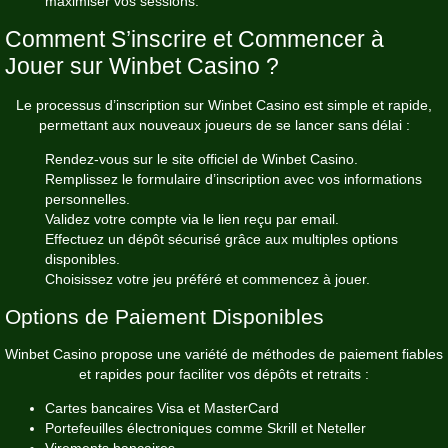
maximiser vos sessions.
Comment S’inscrire et Commencer à
Jouer sur Winbet Casino ?
Le processus d’inscription sur Winbet Casino est simple et rapide,
permettant aux nouveaux joueurs de se lancer sans délai :
Rendez-vous sur le site officiel de Winbet Casino.
Remplissez le formulaire d’inscription avec vos informations
personnelles.
Validez votre compte via le lien reçu par email.
Effectuez un dépôt sécurisé grâce aux multiples options
disponibles.
Choisissez votre jeu préféré et commencez à jouer.
Options de Paiement Disponibles
Winbet Casino propose une variété de méthodes de paiement fiables
et rapides pour faciliter vos dépôts et retraits :
Cartes bancaires Visa et MasterCard
Portefeuilles électroniques comme Skrill et Neteller
Virements bancaires