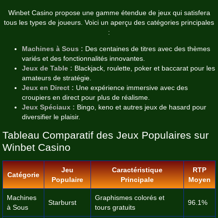
Winbet Casino propose une gamme étendue de jeux qui satisfera
tous les types de joueurs. Voici un aperçu des catégories principales
:
Machines à Sous :
Des centaines de titres avec des thèmes
variés et des fonctionnalités innovantes.
Jeux de Table :
Blackjack, roulette, poker et baccarat pour les
amateurs de stratégie.
Jeux en Direct :
Une expérience immersive avec des
croupiers en direct pour plus de réalisme.
Jeux Spéciaux :
Bingo, keno et autres jeux de hasard pour
diversifier le plaisir.
Tableau Comparatif des Jeux Populaires sur
Winbet Casino
Jeu
Caractéristique
RTP
Catégorie
Populaire
Principale
Moyen
Machines
Graphismes colorés et
Starburst
96.1%
à Sous
tours gratuits