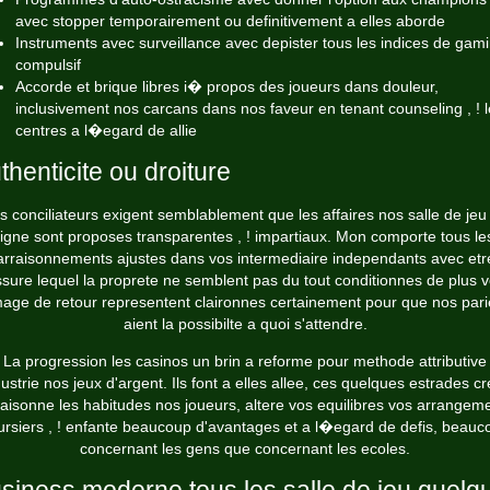
avec stopper temporairement ou definitivement a elles aborde
Instruments avec surveillance avec depister tous les indices de gam
compulsif
Accorde et brique libres i� propos des joueurs dans douleur,
inclusivement nos carcans dans nos faveur en tenant counseling , ! 
centres a l�egard de allie
thenticite ou droiture
s conciliateurs exigent semblablement que les affaires nos salle de jeu
ligne sont proposes transparentes , ! impartiaux. Mon comporte tous le
arraisonnements ajustes dans vos intermediaire independants avec etr
sure lequel la proprete ne semblent pas du tout conditionnes de plus 
mage de retour representent claironnes certainement pour que nos pari
aient la possibilte a quoi s'attendre.
La progression les casinos un brin a reforme pour methode attributive
dustrie nos jeux d'argent. Ils font a elles allee, ces quelques estrades c
aisonne les habitudes nos joueurs, altere vos equilibres vos arrangem
ursiers , ! enfante beaucoup d'avantages et a l�egard de defis, beauc
concernant les gens que concernant les ecoles.