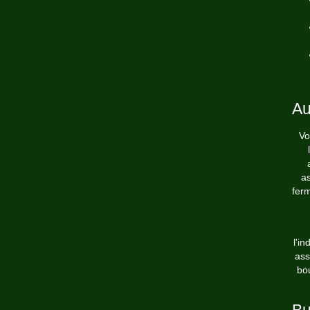
Au
Vo
as
fer
l'in
ass
bo