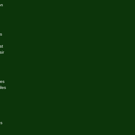
on
es
st
sir
des
iles
us