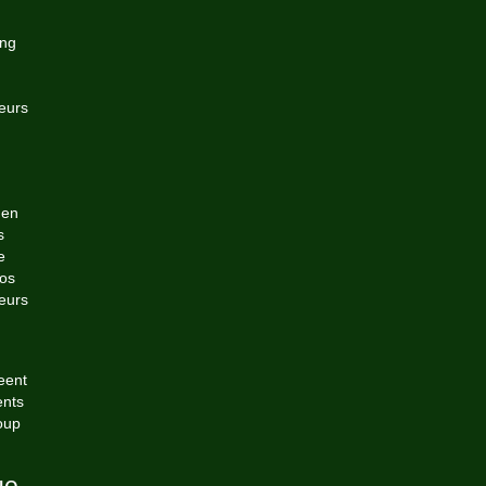
ing
leurs
 en
s
e
vos
eurs
reent
ents
oup