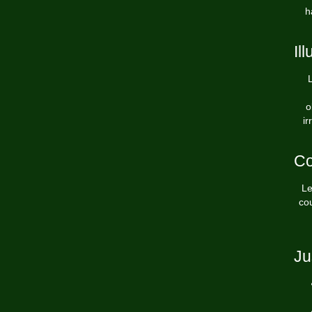
h
Il
L
o
ir
Co
Le
cou
Ju