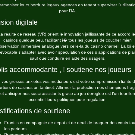
armoniser leurs bordure legaux agences en tenant superviser l'utilisati
pour l'IA.
lusion digitale
a realite de reseau (VR) orient le innovation jaillissante de ce accord l
casinos quelque peu, facilitant i� tous les joueurs de coucher mien
bservation immersive analogue vers celle-la du casino charnel. La loi e
revocable s'adapter avec avoir speculation de ces s applications de plai
sauf que conduire en aide des usagers.
lis accommodante , ! soutiene nos joueurs
 vos grosses anxietes vos mediateurs est votre compromission liante 
rtiers de casinos un tantinet. Affirmer la protection nos champions frag
et anticiper nos souci assistants grace au jeu dereglee est l'un tourillon
essentiel leurs politiques pour regulation.
stifications de soutiene
Fronti s en compagnie de depot et de deuil de braquer des couts to
les parieurs
Programmes d'auto-ostracisme avec donner l'option aux champions