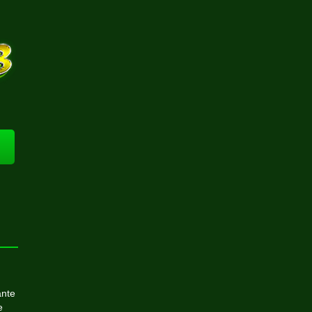
ante
e