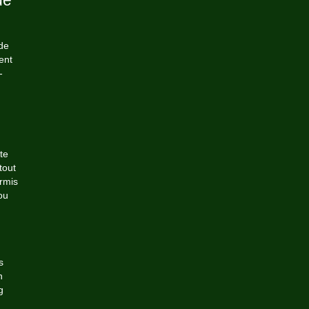
ue
de
ent
-
te
tout
rmis
ou
s
n
g