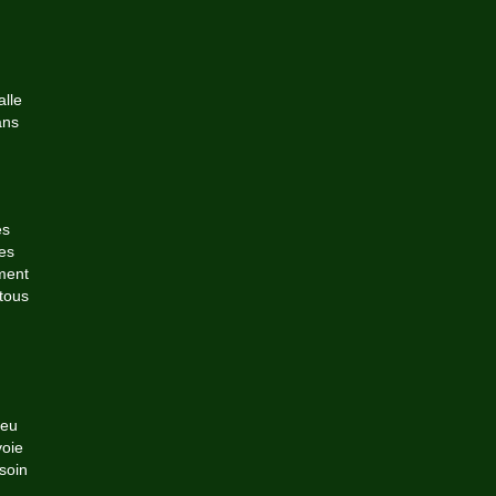
alle
ans
es
es
ment
tous
jeu
voie
soin