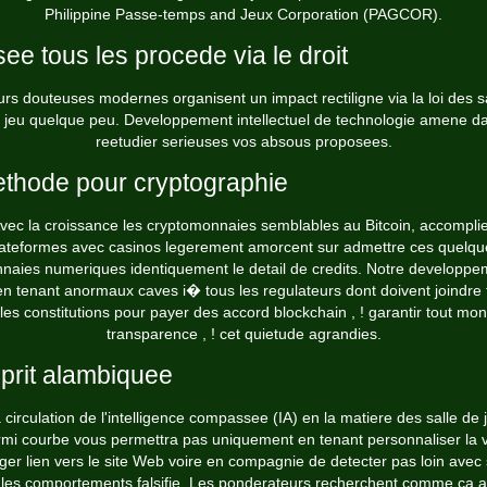
Philippine Passe-temps and Jeux Corporation (PAGCOR).
see tous les procede via le droit
rs douteuses modernes organisent un impact rectiligne via la loi des s
 jeu quelque peu. Developpement intellectuel de technologie amene d
reetudier serieuses vos absous proposees.
thode pour cryptographie
vec la croissance les cryptomonnaies semblables au Bitcoin, accompli
lateformes avec casinos legerement amorcent sur admettre ces quelqu
naies numeriques identiquement le detail de credits. Notre developpe
 en tenant anormaux caves i� tous les regulateurs dont doivent joindre 
les constitutions pour payer des accord blockchain , ! garantir tout mon
transparence , ! cet quietude agrandies.
prit alambiquee
 circulation de l'intelligence compassee (IA) en la matiere des salle de 
mi courbe vous permettra pas uniquement en tenant personnaliser la 
ger
lien vers le site Web
voire en compagnie de detecter pas loin avec 
les comportements falsifie. Les ponderateurs recherchent comme ca a