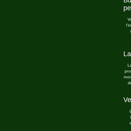
Bu
pe
V
l'
La
L
pro
mon
d
Ve