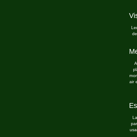
Vi
Leu
de
Me
A
p
mon
air
Es
La
par
usa