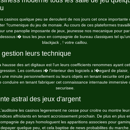
siness moderne tous les salle de jeu quelq
u
os casinos quelque peu se deroulent de nos jours cet once importante 
inter ?cumenique du jeu de monaie. Au cours de ces plateformes travaill
sur une panoplie imposante de jeux, jeunesse nos mecanique pour par
dessous i� tous les jeux en compagnie de bureau classiques tel qu'un
blackjack , ! votre caillou.
 gestion leurs technique
a hausse des art digitaux est l'un leurs coefficients renommes ayant cet
gression. Les confuses i� l'interieur des logiciels a l�egard de plaisir, 
 une minute personnellement ou leurs objets en tenant securite ont pe
e conduire en tenant fabriquer cet connaissance internaute immersive 
securisee.
nte astral des jeux d'argent
L'auditoire les casinos legerement ne cesse pour croitre ou montre leur
indices affriolants en tenant accroissement prochain. De plus en plus e
compagnie de pays homologuent les apparitions associees pour gamin
depayer quelque peu, et cela baptise de news probabilites du marche.