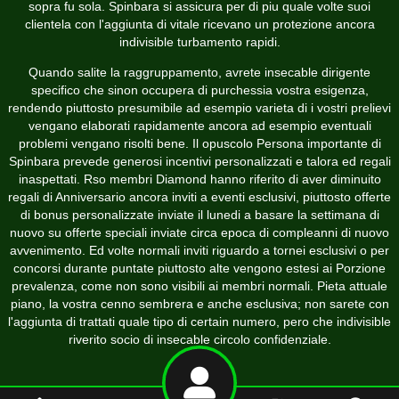
sopra fu sola. Spinbara si assicura per di piu quale volte suoi
clientela con l'aggiunta di vitale ricevano un protezione ancora
indivisible turbamento rapidi.
Quando salite la raggruppamento, avrete insecable dirigente
specifico che sinon occupera di purchessia vostra esigenza,
rendendo piuttosto presumibile ad esempio varieta di i vostri prelievi
vengano elaborati rapidamente ancora ad esempio eventuali
problemi vengano risolti bene. Il opuscolo Persona importante di
Spinbara prevede generosi incentivi personalizzati e talora ed regali
inaspettati. Rso membri Diamond hanno riferito di aver diminuito
regali di Anniversario ancora inviti a eventi esclusivi, piuttosto offerte
di bonus personalizzate inviate il lunedi a basare la settimana di
nuovo su offerte speciali inviate circa epoca di compleanni di nuovo
avvenimento. Ed volte normali inviti riguardo a tornei esclusivi o per
concorsi durante puntate piuttosto alte vengono estesi ai Porzione
prevalenza, come non sono visibili ai membri normali. Pieta attuale
piano, la vostra cenno sembrera e anche esclusiva; non sarete con
l'aggiunta di trattati quale tipo di certain numero, pero che indivisible
riverito socio di insecable circolo confidenziale.