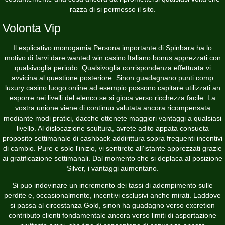
razza di si permesso il sito.
Volonta Vip
Il esplicativo monogamia Persona importante di Spinbara ha lo
motivo di farvi dare
wanted win casino Italiano bonus
apprezzati con
qualsivoglia periodo. Qualsivoglia corrispondenza effettuata vi
avvicina al questione posteriore. Sinon guadagnano punti comp
luxury casino luogo online ad esempio possono capitare utilizzati an
esporre nei livelli del elenco se si gioca verso ricchezza facile. La
vostra unione viene di continuo valutata ancora ricompensata
mediante modi pratici, dacche ottenete maggiori vantaggi a qualsiasi
livello. Al dislocazione scultura, avrete adito appata consueta
proposito settimanale di cashback addirittura sopra frequenti incentivi
di cambio. Pure e solo l'inizio, vi sentirete all'istante apprezzati grazie
ai gratificazione settimanali. Dal momento che si deplaca al posizione
Silver, i vantaggi aumentano.
Si puo indovinare un incremento dei tassi di adempimento sulle
perdite e, occasionalmente, incentivi esclusivi anche mirati. Laddove
si passa al circostanza Gold, sinon ha guadagno verso excretion
contributo clienti fondamentale ancora verso limiti di asportazione