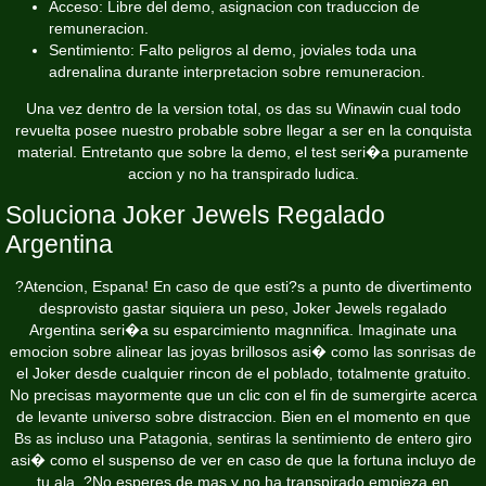
Acceso: Libre del demo, asignacion con traduccion de
remuneracion.
Sentimiento: Falto peligros al demo, joviales toda una
adrenalina durante interpretacion sobre remuneracion.
Una vez dentro de la version total, os das su
Winawin
cual todo
revuelta posee nuestro probable sobre llegar a ser en la conquista
material. Entretanto que sobre la demo, el test seri�a puramente
accion y no ha transpirado ludica.
Soluciona Joker Jewels Regalado
Argentina
?Atencion, Espana! En caso de que esti?s a punto de divertimento
desprovisto gastar siquiera un peso, Joker Jewels regalado
Argentina seri�a su esparcimiento magnnifica. Imaginate una
emocion sobre alinear las joyas brillosos asi� como las sonrisas de
el Joker desde cualquier rincon de el poblado, totalmente gratuito.
No precisas mayormente que un clic con el fin de sumergirte acerca
de levante universo sobre distraccion. Bien en el momento en que
Bs as incluso una Patagonia, sentiras la sentimiento de entero giro
asi� como el suspenso de ver en caso de que la fortuna incluyo de
tu ala. ?No esperes de mas y no ha transpirado empieza en