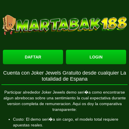
DAFTAR
LOGIN
Cuenta con Joker Jewels Gratuito desde cualquier La
totalidad de Espana
Participar alrededor Joker Jewels demo seri�a como encontrarse
algun abrebocas sobre una sentimiento la cual expectativa durante
version completa de remuneracion. Aqui os doy la comparativa
transparente:
Costo: El demo seri�a sin cargo, el modelo total requiere
apuestas reales.