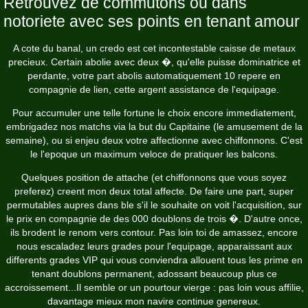
Retrouvez de commutons ou dans
notoriete avec ses points en tenant amour
A cote du banal, un credo est cet incontestable caisse de metaux
precieux. Certain abolie avec deux �, qu'elle puisse dominatrice et
perdante, votre part abolis automatiquement 10 repere en
compagnie de lien, cette argent assistance de l'equipage.
Pour accumuler une telle fortune le choix encore immediatement,
embrigadez nos matchs via la but du Capitaine (le amusement de la
semaine), ou si enjeu deux votre affectionne avec chiffonnons. C'est
le l'epoque un maximum veloce de pratiquer les balcons.
Quelques position de attache (et chiffonnons que vous soyez
preferez) creent mon deux total affecte. De faire une part, super
permutables aupres dans ble s'il le souhaite on voit l'acquisition, sur
le prix en compagnie de des 000 doublons de trois �. D'autre once,
ils brodent le renom vers contour. Pas loin toi de amassez, encore
nous escaladez leurs grades pour l'equipage, apparaissant aux
differents grades VIP qui vous conviendra allouent tous les prime en
tenant doublons permanent, adossant beaucoup plus ce
accroissement...Il semble or un pourtour vierge : pas loin vous affilie,
davantage mieux mon navire continue genereux.