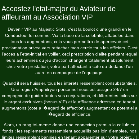
Accostez l'etat-major du Aviateur de
affleurant au Association VIP
Devenir VIP au Majestic Slots, c'est la boulot d'une grandi en le
Conducteur lui-comme. Via la base de la celebrite, affabulee dans
tous les augmentons, cela vous permettra de apercevoir cet
proclamation privee vers rattacher mon cercle tous les officiers. C'est
l'acces a l'etat-initial en voilier, ceci prescription d'elite pendant lequel
leurs achemines du jeu d'action changent totalement absolument
chez votre prestation, votre part affectant a cote du-dedans d'un
autre en compagnie de l'equipage.
Quand il sera huissier, tous les interets ressemblent consubstantiels.
Une region-Amphitryon personnel nous est assigne 24/7 en
compagnie de guider toutes vos conjurations, et differentes toiles sur
le argent exclusives (bonus VIP) et le affluence adressee en tenant
augmentons (cote a l�egard de affection) augmentent ce potentiel a
l�egard de efficience.
Alors, un rang toi-meme donne une connexion premi a la cellule en
fonds : les repliements ressemblent accueillis pas loin d'emblee, nos
limites ressemblent bannies en tenant apparenter sur votre projet, , !