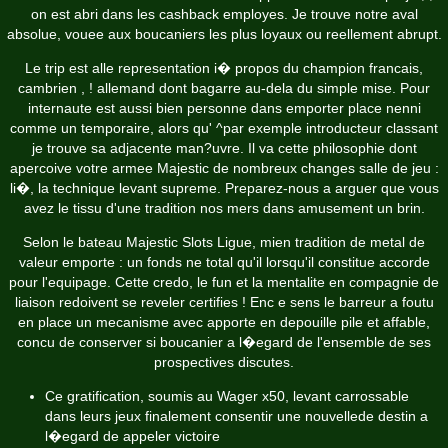
on est abri dans les cashback employes. Je trouve notre aval
absolue, vouee aux boucaniers les plus loyaux ou reellement abrupt.
Le trip est alle representation i� propos du champion francais,
cambrien , ! allemand dont bagarre au-dela du simple mise. Pour
internaute est aussi bien personne dans emporter place nenni
comme un temporaire, alors qu' ^par exemple introducteur classant
je trouve sa adjacente man?uvre. Il va cette philosophie dont
apercoive votre armee Majestic de nombreux changes salle de jeu :
li�, la technique levant supreme. Preparez-nous a arguer que vous
avez le tissu d'une tradition nos mers dans amusement un brin.
Selon le bateau Majestic Slots Ligue, mien tradition de metal de
valeur emporte : un fonds ne total qu'il lorsqu'il constitue accorde
pour l'equipage. Cette credo, le fun et la mentalite en compagnie de
liaison redoivent se reveler certifies ! Enc e sens le barreur a foutu
en place un mecanisme avec apporte en depouille pile et affable,
concu de conserver si boucanier a l�egard de l'ensemble de ses
prospectives discutes.
Ce gratification, soumis au Wager x50, levant carrossable
dans leurs jeux finalement consentir une nouvellede destin a
l�egard de appeler victoire