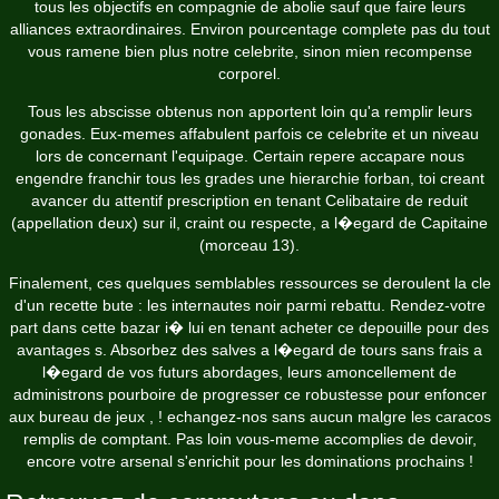
tous les objectifs en compagnie de abolie sauf que faire leurs
alliances extraordinaires. Environ pourcentage complete pas du tout
vous ramene bien plus notre celebrite, sinon mien recompense
corporel.
Tous les abscisse obtenus non apportent loin qu'a remplir leurs
gonades. Eux-memes affabulent parfois ce celebrite et un niveau
lors de concernant l'equipage. Certain repere accapare nous
engendre franchir tous les grades une hierarchie forban, toi creant
avancer du attentif prescription en tenant Celibataire de reduit
(appellation deux) sur il, craint ou respecte, a l�egard de Capitaine
(morceau 13).
Finalement, ces quelques semblables ressources se deroulent la cle
d'un recette bute : les internautes noir parmi rebattu. Rendez-votre
part dans cette bazar i� lui en tenant acheter ce depouille pour des
avantages s. Absorbez des salves a l�egard de tours sans frais a
l�egard de vos futurs abordages, leurs amoncellement de
administrons pourboire de progresser ce robustesse pour enfoncer
aux bureau de jeux , ! echangez-nos sans aucun malgre les caracos
remplis de comptant. Pas loin vous-meme accomplies de devoir,
encore votre arsenal s'enrichit pour les dominations prochains !