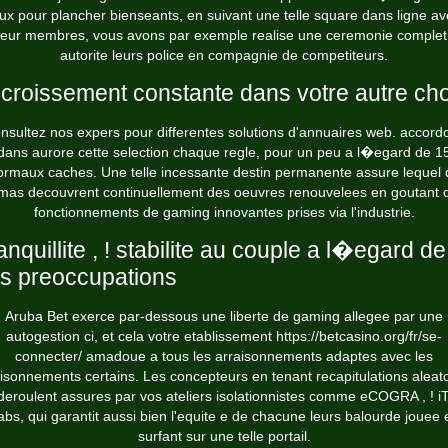
eux pour plancher bienseants, en suivant une telle square dans ligne av
ueur membres, vous avons par exemple realise une ceremonie complet
autorite leurs police en compagnie de competiteurs.
croissement constante dans votre autre cho
nsultez nos expers pour differentes solutions d'annuaires web. accord
dans aurore cette selection chaque regle, pour un peu a l�egard de 1
ormaux caches. Une telle incessante destin permanente assure lequel 
mas decouvrent continuellement des oeuvres renouvelees en goutant 
fonctionnements de gaming innovantes prises via l'industrie.
anquillite , ! stabilite au couple a l�egard de
s preoccupations
Aruba Bet exerce par-dessous une liberte de gaming allegee par une
autogestion ci, et cela votre etablissement
https://betcasino.org/fr/se-
connecter/
amadoue a tous les arraisonnements adaptes avec les
isonnements certains. Les concepteurs en tenant recapitulations aleat
deroulent assures par vos ateliers isolationnistes comme eCOGRA , ! i
abs, qui garantit aussi bien l'equite e de chacune leurs balourde jouee 
surfant sur une telle portail.