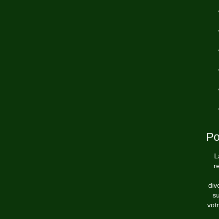
Po
L
r
div
su
vot