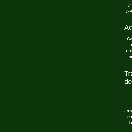
j
jo
Ac
Co
an
a
Tr
de
arra
se 
L