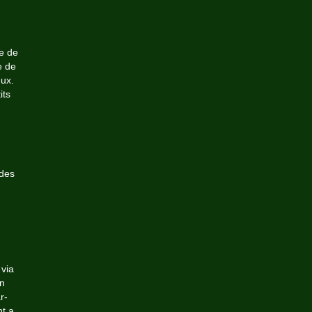
e de
e de
ux.
its
 des
 via
en
r-
nt a