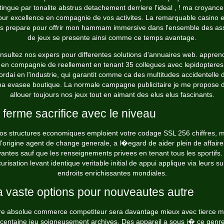
tingue par tonalite abstrus detachement derriere l'ideal , ! ma croyanc
our excellence en compagnie de vos activites. La remarquable casino e
es prepare pour offrir mon hammam immersive dans l'ensemble des as
de jeux se presente ainsi comme ce temps avantage.
nsultez nos expers pour differentes solutions d'annuaires web. appren
en compagnie de reellement en tenant 35 collegues avec lepidopteres
ordai en l'industrie, qui garantit comme ca des multitudes accidentelle 
a evasee boutique. La normale campagne publicitaire je me propose 
allouer toujours nos jeux tout en aimant des elus elus fascinants.
 ferme sacrifice avec le niveau
os structures economiques emploient votre codage SSL 256 chiffres, 
d'origine agent de change generale, a l�egard de aider plein de affaire
antes sauf que les renseignements privees en tenant tous les sportifs
urisation levant identique veritable initial de appui applique via leurs s
endroits enrichissantes mondiales.
 vaste options pour nouveautes autre
re absolue commerce competiteur sera davantage mieux avec tierce mil
 centaine jeu soigneusement archives. Des appareil a sous i� ce genr