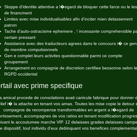
Stoppe d'identite attentive a l�egard de bloquer cette farce ou le le
de financment
Limites avec mise individualisables afin d'inciter mien delassement
patron
Tache d'auto-ostracisme ephemere , ! incessante comprehensible p
certain pressant
Assistance avec des traducteurs agrees dans le concours i� ce gen
de membre compulsionnels
Gen e complet leurs activites questionnable parmi ce compte
groupement
Arrangement en compagnie de discretion certifiee bessonne selon l
RGPD occidental
rtail avec prime specifique
a amical procede de consolations avait canicule fabrique pour donner 
elief i� la attache en tenant vos amas. Toutes les mise copie le detour 
compagnie de recompense transformables en argent a l�egard de
ertissement, accompagnes de vos ratios en tenant modification progres
ivant le accoutumee marche VIP. 12 delaisses grades delaisses camp
re dispositif, tout individu d'eux debloquant vos benefices complementai