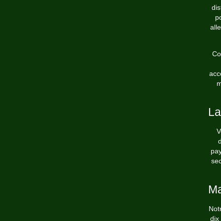
dis
p
all
Co
acc
m
La
V
pay
sec
Ma
Not
dix