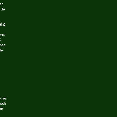
ec
 de
ix
ons
5
des
de
oires
Tech
en