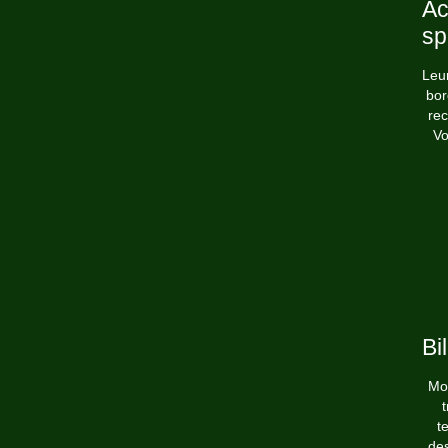
Ac
sp
Leu
bor
re
Vo
Bi
Moi
t
t
des