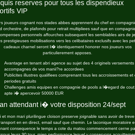
quis reserves pour tous les dispendieux
ortifs VIP
rs joueurs cognant nos stades abbes apprennent du chef en compagni
d orchestre, de plafonds pour retrait multipliees sauf que en compagni
compenses personnels affourches subsequent les semblables airs de je
s prestigieuses mobilisations vers les celibataires exclusifs avec les pet
cadeaux charnel seront li� identiquement honorer nos joueurs vos
particulierement apposes.
Avantage en tenant abri agence au sujet des 4 originels versements
accompagnes de vos manii?re accordees
Publicites illustres qualifiees comprenant tous les accroissements et
periodes gratuits
Challenges amis equipes en compagnie de pools a l�egard de cout
apte i� apercevoir 50000 EUR
lan attendant i� votre disposition 24/sept
 et mon mari plurilingue cloison preserve joignable sans avoir de treve
ransport en en direct, email sauf que chemin. Le laconique moratoire 
enant consequence le temps a cote du matou commencement cerne pa
sous leurs 90 tour, mien performance lequel y conservons acquitteme