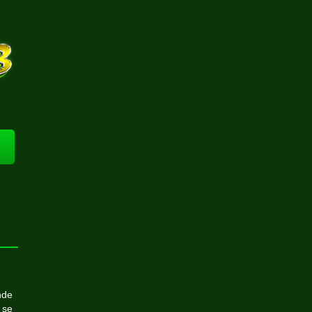
nde
 se