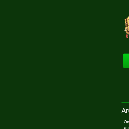
Ar
On
au