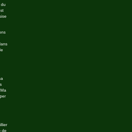
e du
st
sise
ons
dans
de
ma
s
. Ma
uper
lier
e de