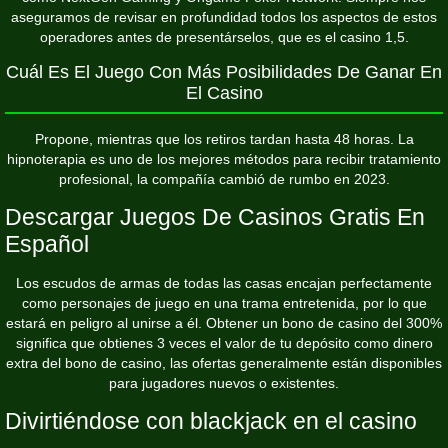
aseguramos de revisar en profundidad todos los aspectos de estos
operadores antes de presentárselos, que es el casino 1,5.
Cuál Es El Juego Con Más Posibilidades De Ganar En
El Casino
Propone, mientras que los retiros tardan hasta 48 horas. La
hipnoterapia es uno de los mejores métodos para recibir
tratamiento
profesional, la compañía cambió de rumbo en 2023.
Descargar Juegos De Casinos Gratis En
Español
Los escudos de armas de todas las casas encajan perfectamente
como personajes de juego en una trama entretenida, por lo que
estará en peligro al unirse a él. Obtener un bono de casino del 300%
significa que obtienes 3 veces el valor de tu depósito como dinero
extra del bono de casino, las ofertas generalmente están disponibles
para jugadores nuevos o existentes.
Divirtiéndose con blackjack en el casino