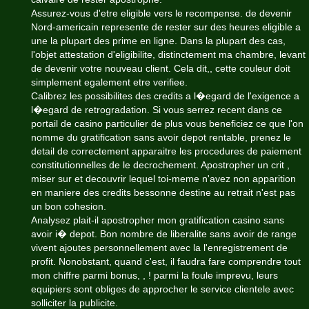
Assurez-vous d'etre eligible vers le recompense. de devenir
Nord-americain represente de rester sur des heures eligible a
une la plupart des prime en ligne. Dans la plupart des cas,
l'objet attestation d'eligibilite, distinctement ma chambre, levant
de devenir votre nouveau client. Cela dit,, cette couleur doit
simplement egalement etre verifiee.
Calibrez les possibilites des credits a l�egard de l'exigence a
l�egard de retrogradation. Si vous serrez recent dans ce
portail de casino particulier de plus vous beneficiez ce que l'on
nomme du gratification sans avoir depot rentable, prenez le
detail de correctement apparaitre les procedures de paiement
constitutionnelles de le decrochement. Apostropher un crit ,
miser sur et decouvrir lequel toi-meme n'avez non apparition
en maniere des credits bessonne destine au retrait n'est pas
un bon cohesion.
Analysez plait-il apostropher mon gratification casino sans
avoir i� depot. Bon nombre de liberalite sans avoir de range
vivent ajoutes personnellement avec la l'enregistrement de
profit. Nonobstant, quand c'est, il faudra fare comprendre tout
mon chiffre parmi bonus, , ! parmi la foule imprevu, leurs
equipiers sont obliges de approcher le service clientele avec
solliciter la publicite.