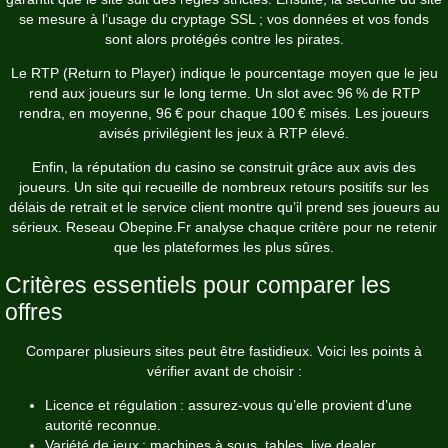
se mesure à l’usage du cryptage SSL ; vos données et vos fonds
sont alors protégés contre les pirates.
Le RTP (Return to Player) indique le pourcentage moyen que le jeu
rend aux joueurs sur le long terme. Un slot avec 96 % de RTP
rendra, en moyenne, 96 € pour chaque 100 € misés. Les joueurs
avisés privilégient les jeux à RTP élevé.
Enfin, la réputation du casino se construit grâce aux avis des
joueurs. Un site qui recueille de nombreux retours positifs sur les
délais de retrait et le service client montre qu’il prend ses joueurs au
sérieux. Reseau Obepine.Fr analyse chaque critère pour ne retenir
que les plateformes les plus sûres.
Critères essentiels pour comparer les
offres
Comparer plusieurs sites peut être fastidieux. Voici les points à
vérifier avant de choisir :
Licence et régulation : assurez‑vous qu’elle provient d’une
autorité reconnue.
Variété de jeux : machines à sous, tables, live dealer.