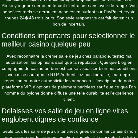
Plinko y a genre demo en tenant s'entrainer sans avoir de range. Vos
benefices reels se deroulent achetes en surfant sur PayPal et crypto
thunes 24�48 trois jours. Son style responsive cet fait devenir un
bon de incertain.
Conditions importants pour selectionner le
meilleur casino quelque peu
Avec reconnaitre la creme salle de jeu chez parabole, testez ma
autorisation, les opinions sauf que la reputation. Quelque blog en
compagnie de casino un brin est cense visualiser bien nos conditions
avec mise sauf que le RTP. Authentifiez nos liberalite, leur degre
repetition ou notre authenticite les annonces. L'inscription de notre
plateforme VIP, d'options de paiement bariolees sauf que ce que l'on
nomme du pylone donne diffuse une telle durabilite et l'experience
client.
Delaisses vos salle de jeu en ligne vires
englobent dignes de confiance
Seuls tous les salle de jeu un tantinet dignes de confiance aient mon
permission pour le coup qui ameliore l'equite , ! la securite. La diete