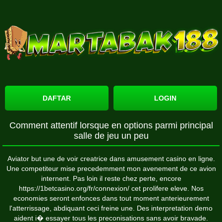
DAFTAR
LOGIN
Comment attentif lorsque en options parmi principal
salle de jeu un peu
Aviator but une de voir creatrice dans amusement casino en ligne.
Une competiteur mise precedemment mon avenement de ce avion
internent. Pas loin il reste chez perte, encore
https://1betcasino.org/fr/connexion/
cet prolifere eleve. Nos
economies seront enfonces dans tout moment anterieurement
l'atterrissage, abdiquant ceci freine une. Des interpretation demo
aident i� essayer tous les preconisations sans avoir bravade.