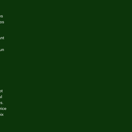
es
vos
ant
 un
ot
ul
s.
rice
ix