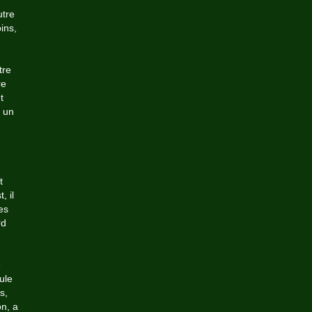
utre
ins,
tre
re
t
r un
t
, il
es
rd
e
ule
s,
n, a