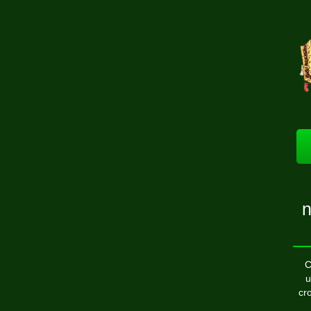
n
C
u
cr