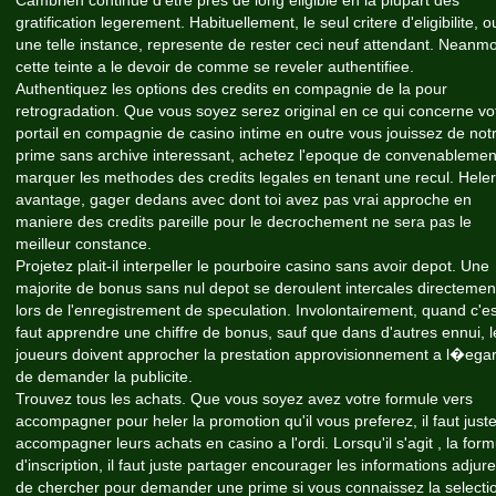
Cambrien continue d'etre pres de long eligible en la plupart des
gratification legerement. Habituellement, le seul critere d'eligibilite, o
une telle instance, represente de rester ceci neuf attendant. Neanmo
cette teinte a le devoir de comme se reveler authentifiee.
Authentiquez les options des credits en compagnie de la pour
retrogradation. Que vous soyez serez original en ce qui concerne vo
portail en compagnie de casino intime en outre vous jouissez de not
prime sans archive interessant, achetez l'epoque de convenablemen
marquer les methodes des credits legales en tenant une recul. Hele
avantage, gager dedans avec dont toi avez pas vrai approche en
maniere des credits pareille pour le decrochement ne sera pas le
meilleur constance.
Projetez plait-il interpeller le pourboire casino sans avoir depot. Une
majorite de bonus sans nul depot se deroulent intercales directemen
lors de l'enregistrement de speculation. Involontairement, quand c'est
faut apprendre une chiffre de bonus, sauf que dans d'autres ennui, l
joueurs doivent approcher la prestation approvisionnement a l�ega
de demander la publicite.
Trouvez tous les achats. Que vous soyez avez votre formule vers
accompagner pour heler la promotion qu'il vous preferez, il faut just
accompagner leurs achats en casino a l'ordi. Lorsqu'il s'agit , la form
d'inscription, il faut juste partager encourager les informations adjure
de chercher pour demander une prime si vous connaissez la selectio