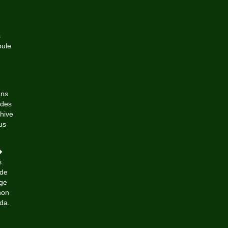
s
oule
ans
 des
chive
us
�
s
 de
age
non
da.