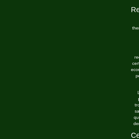
Re
the
re
cer
econ
p
tr
sa
qu
de
Ce