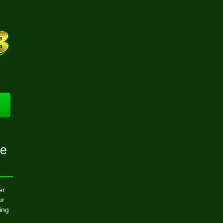
ce
er
ur
ing