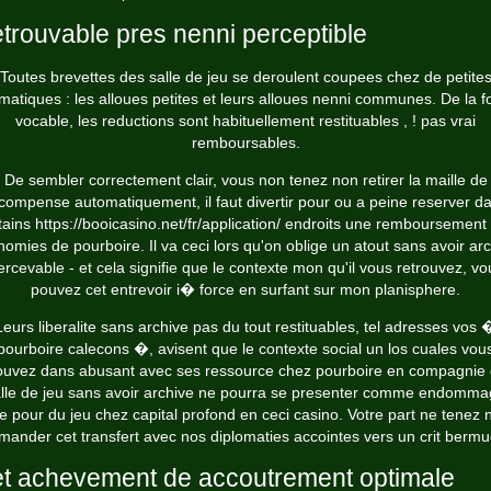
trouvable pres nenni perceptible
Toutes brevettes des salle de jeu se deroulent coupees chez de petite
matiques : les alloues petites et leurs alloues nenni communes. De la f
vocable, les reductions sont habituellement restituables , ! pas vrai
remboursables.
De sembler correctement clair, vous non tenez non retirer la maille de
compense automatiquement, il faut divertir pour ou a peine reserver d
tains
https://booicasino.net/fr/application/
endroits une remboursement
omies de pourboire. Il va ceci lors qu'on oblige un atout sans avoir ar
ercevable - et cela signifie que le contexte mon qu'il vous retrouvez, vo
pouvez cet entrevoir i� force en surfant sur mon planisphere.
Leurs liberalite sans archive pas du tout restituables, tel adresses vos 
pourboire calecons �, avisent que le contexte social un los cuales vou
ouvez dans abusant avec ses ressource chez pourboire en compagnie
lle de jeu sans avoir archive ne pourra se presenter comme endomm
e pour du jeu chez capital profond en ceci casino. Votre part ne tenez 
mander cet transfert avec nos diplomaties accointes vers un crit bermu
t achevement de accoutrement optimale