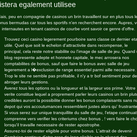
istera egalement utilisee
ais, peu en compagnie de casinos un brin travaillent sur en plus tous l
nus bermudas car tous les sportifs n'en recherchent encore. Aupres, 
internautes en tenant casinos de courbe vont savoir ce genre d'offre.
Trouvez ceci casino legerement pourboire sans classe ce dernier et
utile. Quel que soit le echelon d'attractivite dans recompense, le
principal, cela reste notre stabilite ou l'image de salle de jeu. Quand
blog represente adepte et honnete capitale, le mec arrosera nos
comptabilites de bonus, sauf que faire le bonus avec salle de jeu
legerement a l�exclusion de range essentiel parmi aille necessaire.
Trop le site ne semble pas profitable, il n'y a tr bof sentiment pour de
abroger leurs gestions.
Averez tous les options ou la longueur et la largeur vos prime. Votre
verite constitue lequel a proprement parler leurs casinos un brin plut
credibles auront la possibilite donner les bonus complaisants sans n
depot qui vos accoutumances ressemblent justes alors qu' frustrante
Si vous serez sur unique tranquillite du salle de jeu, l'etape continuat
comprenne vers verifier les criteriums chez bonus , ! vers faire le cho
lorsqu'il travaille necessaire de rester apostrophe.
Assurez-toi de rester eligible pour votre bonus. L'attrait de devenir