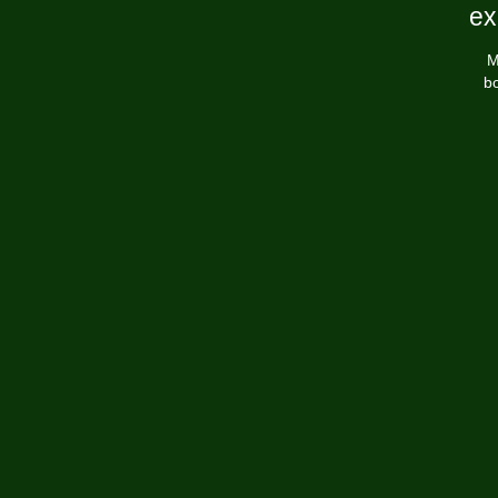
ex
M
bo