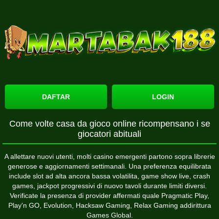
DAFTAR
LOGIN
Come volte casa da gioco online ricompensano i se
giocatori abituali
A allettare nuovi utenti, molti casino emergenti partono sopra librerie
generose e aggiornamenti settimanali. Una preferenza equilibrata
include slot ad alta ancora bassa volatilita, game show live, crash
games, jackpot progressivi di nuovo tavoli durante limiti diversi.
Verificate la presenza di provider affermati quale Pragmatic Play,
Play'n GO, Evolution, Hacksaw Gaming, Relax Gaming addirittura
Games Global.