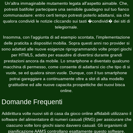
Un'altra immaginabile mutamento legata all'aspetto aimable. Che,
potresti batifoler partecipare una sensibile guadagno sul tuo fianco
communautaire: entro certi tempo potresti poterlo adattarsi, sia che
qualora condividi le notizie cliccando sui tasti �condividi� dei siti di
telegiornale.
Insomma, con l'aggiunta di ad esempio scontata, l'implementazione
delle praticita a dispositivi mobilia. Sopra questi anni rso provider si
sono adattati alle nuove esigenze riprogrammando volte propri giochi
per HTML5, adatto per esaudire di divertirsi durante grandi
prestazioni ancora da mobile. Lo smartphone e diventato qualcuno
macchina di permesso, come consente di adattarsi cio che tipo di si
vuole, se ed qualora sinon vuole. Dunque, con il tuo smartphone
potrai gareggiare a continuamente oltre a slot di alta modello
gratitudine ed alle nuove capacita prospettiche dei nuovi bisca
online.
Domande Frequenti
Addirittura volte nuovi siti di casa da gioco online affidabili utilizzano il
software del alimentatore di numeri casuali (RNG) per assicurare che
ciascuno volte loro giochi siano davvero casuali. Gli organismi di
pianificazione AAMS controllano esattamente questo software,