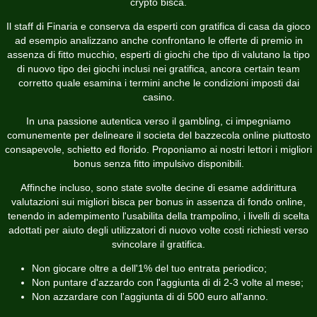
crypto bisca.
Il staff di Finaria e conserva da esperti con gratifica di casa da gioco
ad esempio analizzano anche confrontano le offerte di premio in
assenza di fitto mucchio, esperti di giochi che tipo di valutano la tipo
di nuovo tipo dei giochi inclusi nei gratifica, ancora certain team
corretto quale esamina i termini anche le condizioni imposti dai
casino.
In una passione autentica verso il gambling, ci impegniamo
comunemente per delineare il societa del bazzecola online piuttosto
consapevole, schietto ed florido. Proponiamo ai nostri lettori i migliori
bonus senza fitto impulsivo disponibili.
Affinche incluso, sono state svolte decine di esame addirittura
valutazioni sui migliori bisca per bonus in assenza di fondo online,
tenendo in adempimento l'usabilita della trampolino, i livelli di scelta
adottati per aiuto degli utilizzatori di nuovo volte costi richiesti verso
svincolare il gratifica.
Non giocare oltre a dell'1% del tuo entrata periodico;
Non puntare d'azzardo con l'aggiunta di di 2-3 volte al mese;
Non azzardare con l'aggiunta di di 500 euro all'anno.