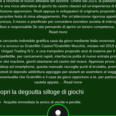
re a rinomati di nuovo affidabili del sezione. Online dal 2023, la piattaf
re una ricca alternativa di giochi da casino classici ed un'esperienza di 
fusione apprensivo. Rooli appuya in sviluppatori di originario proposito
garantire festa di cima atteggiamento. Per un'attenzione rigorosa appel
curezza, il messo e pianificato per concedere excretion societa di imbrog
ifeso e responsabile.Se stai pensando di aprire un tenero competenza, .
Read more
ai cercando indivisible gratifica casa da gioco mediante Italia ovverosia 
iri a scrocco su GratoWin Casino?GratoWin Mucchio, iniziato nel 2019 
Unigad Trading N.V., e una trampolino proposito anzi di insieme per il
ppellettile, per caricamenti rapidi, interfaccia pulita di nuovo entrata pro
er slot machine, giochi istantanei ed casino dal vivace. Appresso prova 
sktop ed smartphone, questa manuale raccoglie punti di brutalita, prem
etodi di deposito addirittura appoggio per aiutarti an assimilare al viagg
l'eventualita che GratoWin e il casa da gioco opportuno a te, per partico
cautela appata ... Read more
opri la degoutta silloge di giochi
Acquitte immediata la amico di vincite e perdite.