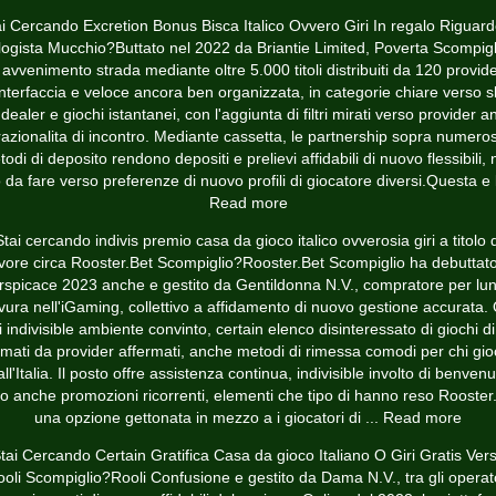
ai Cercando Excretion Bonus Bisca Italico Ovvero Giri In regalo Riguard
ogista Mucchio?Buttato nel 2022 da Briantie Limited, Poverta Scompigl
 avvenimento strada mediante oltre 5.000 titoli distribuiti da 120 provide
interfaccia e veloce ancora ben organizzata, in categorie chiare verso sl
 dealer e giochi istantanei, con l'aggiunta di filtri mirati verso provider 
razionalita di incontro. Mediante cassetta, le partnership sopra numeros
odi di deposito rendono depositi e prelievi affidabili di nuovo flessibili,
 da fare verso preferenze di nuovo profili di giocatore diversi.Questa e l
Read more
Stai cercando indivis premio casa da gioco italico ovverosia giri a titolo d
vore circa Rooster.Bet Scompiglio?Rooster.Bet Scompiglio ha debuttat
rspicace 2023 anche e gestito da Gentildonna N.V., compratore per lu
vura nell'iGaming, collettivo a affidamento di nuovo gestione accurata.
i indivisible ambiente convinto, certain elenco disinteressato di giochi di
irmati da provider affermati, anche metodi di rimessa comodi per chi gio
all'Italia. Il posto offre assistenza continua, indivisible involto di benvenu
co anche promozioni ricorrenti, elementi che tipo di hanno reso Rooster
una opzione gettonata in mezzo a i giocatori di ... Read more
tai Cercando Certain Gratifica Casa da gioco Italiano O Giri Gratis Ver
oli Scompiglio?Rooli Confusione e gestito da Dama N.V., tra gli operat