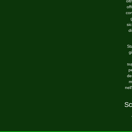
olt
off
con
si
d
St
g
su
p
de
m
nel
Sc