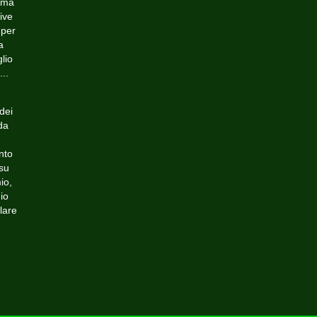
orma
live
 per
a
lio
..
dei
da
nto
su
io,
io
lare