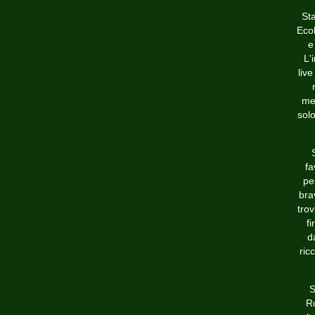
St
Ecol
e
L'
live
met
solo
fa
pe
bra
trov
f
d
ric
S
Ro