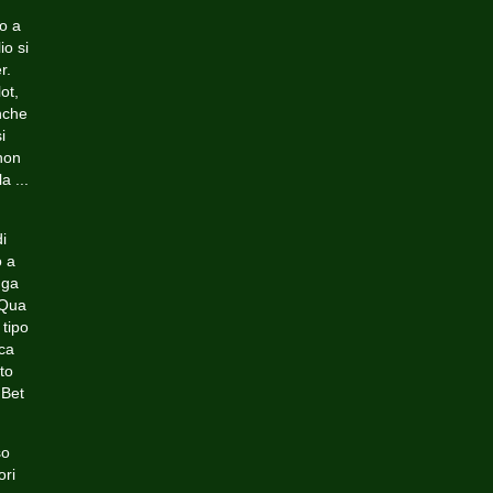
o a
io si
r.
ot,
anche
i
 non
a ...
i
o a
nga
 Qua
 tipo
ca
to
.Bet
so
ori