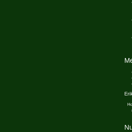
Me
Eri
Ho
Nu