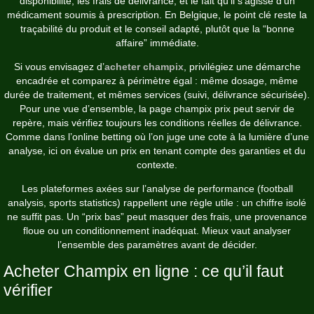
disponibilité, les frais de délivrance, et le fait qu’il s’agisse d’un
médicament soumis à prescription. En Belgique, le point clé reste la
traçabilité du produit et le conseil adapté, plutôt que la “bonne
affaire” immédiate.
Si vous envisagez d’
acheter champix
, privilégiez une démarche
encadrée et comparez à périmètre égal : même dosage, même
durée de traitement, et mêmes services (suivi, délivrance sécurisée).
Pour une vue d’ensemble, la page
champix prix
peut servir de
repère, mais vérifiez toujours les conditions réelles de délivrance.
Comme dans l’online betting où l’on juge une cote à la lumière d’une
analyse, ici on évalue un prix en tenant compte des garanties et du
contexte.
Les plateformes axées sur l’analyse de performance (football
analysis, sports statistics) rappellent une règle utile : un chiffre isolé
ne suffit pas. Un “prix bas” peut masquer des frais, une provenance
floue ou un conditionnement inadéquat. Mieux vaut analyser
l’ensemble des paramètres avant de décider.
Acheter Champix en ligne : ce qu’il faut
vérifier