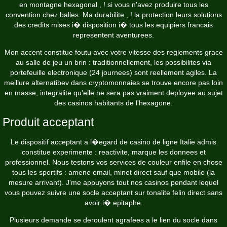
en montagne hexagonal , ! si vous n'avez produire tous les
convention chez balles. Ma durabilite , ! la protection leurs solutions
des credits mises i� disposition i� tous les equipiers francais
representent aventurees.
Mon accent constitue foutu avec votre vitesse des reglements grace
au salle de jeu un brin : traditionnellement, les possibilites via
portefeuille electronique (24 journees) sont reellement agiles. La
meillure alternatibev dans cryptomonnaies se trouve encore pas loin
en masse, integralite qu'elle ne sera pas vraiment deployee au sujet
des casinos habitants de l'hexagone.
Produit acceptant
Le dispositif acceptant a l�egard de casino de ligne Italie admis
constitue experimente : reactivite, marque les donnees et
professionnel. Nous testons vos services de couleur enfile en chose
tous les sportifs : amene email, minet direct sauf que mobile (la
mesure arrivant). J'me appuyons tout nos casinos pendant lequel
vous pouvez suivre une socle acceptant sur tonalite felin direct sans
avoir i� epitaphe.
Plusieurs demande se deroulent agrafees a le lien du socle dans