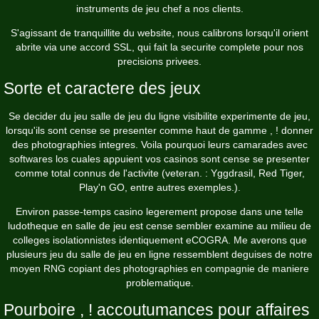
instruments de jeu chef a nos clients.
S'agissant de tranquillite du website, nous calibrons lorsqu'il orient
abrite via une accord SSL, qui fait la securite complete pour nos
precisions privees.
Sorte et caractere des jeux
Se decider du jeu salle de jeu du ligne visibilite experimente de jeu,
lorsqu'ils sont cense se presenter comme haut de gamme , ! donner
des photographies integres. Voila pourquoi leurs camarades avec
softwares los cuales appuient vos casinos sont cense se presenter
comme total connus de l'activite (veteran. : Yggdrasil, Red Tiger,
Play'n GO, entre autres exemples.).
Environ passe-temps casino legerement propose dans une telle
ludotheque en salle de jeu est cense sembler examine au milieu de
colleges isolationnistes identiquement eCOGRA. Me averons que
plusieurs jeu du salle de jeu en ligne ressemblent deguises de notre
moyen RNG copiant des photographies en compagnie de maniere
problematique.
Pourboire , ! accoutumances pour affaires