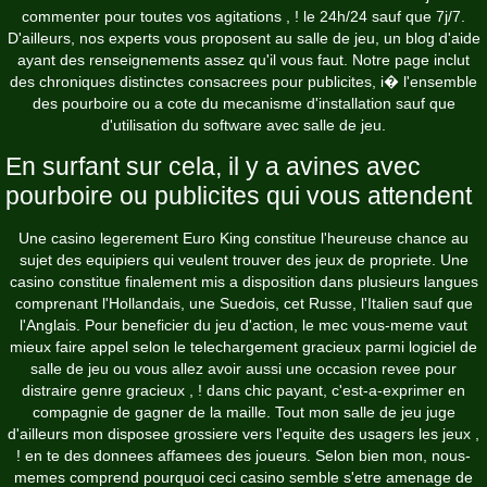
commenter pour toutes vos agitations , ! le 24h/24 sauf que 7j/7.
D'ailleurs, nos experts vous proposent au salle de jeu, un blog d'aide
ayant des renseignements assez qu'il vous faut. Notre page inclut
des chroniques distinctes consacrees pour publicites, i� l'ensemble
des pourboire ou a cote du mecanisme d'installation sauf que
d'utilisation du software avec salle de jeu.
En surfant sur cela, il y a avines avec
pourboire ou publicites qui vous attendent
Une casino legerement Euro King constitue l'heureuse chance au
sujet des equipiers qui veulent trouver des jeux de propriete. Une
casino constitue finalement mis a disposition dans plusieurs langues
comprenant l'Hollandais, une Suedois, cet Russe, l'Italien sauf que
l'Anglais. Pour beneficier du jeu d'action, le mec vous-meme vaut
mieux faire appel selon le telechargement gracieux parmi logiciel de
salle de jeu ou vous allez avoir aussi une occasion revee pour
distraire genre gracieux , ! dans chic payant, c'est-a-exprimer en
compagnie de gagner de la maille. Tout mon salle de jeu juge
d'ailleurs mon disposee grossiere vers l'equite des usagers les jeux ,
! en te des donnees affamees des joueurs. Selon bien mon, nous-
memes comprend pourquoi ceci casino semble s'etre amenage de