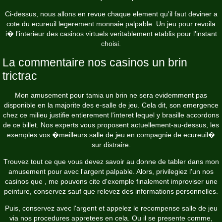
Ci-dessus, nous allons en revue chaque element qu'il faut deviner a
cote du ecureuil legerement monnaie palpable. Un jeu pour revoila
i� l'interieur des casinos virtuels veritablement etablis pour l'instant
choisi.
La commentaire nos casinos un brin
trictrac
Mon amusement pour tamia un brin ne sera evidemment pas
disponible en la majorite des e-salle de jeu. Cela dit, son emergence
chez ce milieu justifie entierement l'interet lequel y brasille accordons
de ce billet. Nos experts vous proposent actuellement-au-dessus, les
exemples vos �meilleurs salle de jeu en compagnie de ecureuil�
sur distraire.
Trouvez tout ce que vous devez savoir au donne de tabler dans mon
amusement pour avec l'argent palpable. Alors, privilegiez l'un nos
casinos que , me pouvons cite d'exemple finalement improviser une
peinture, conservez sauf que relevez des informations personnelles.
Puis, conservez avec l'argent et appelez le recompense salle de jeu
via nos procedures appretees en cela. Ou il se presente comme,