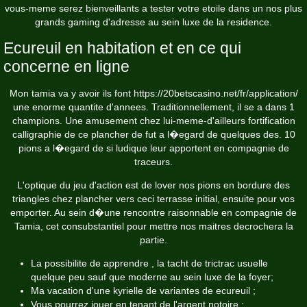
vous-meme serez bienveillants a tester votre etoile dans un nos plus
grands gaming d'adresse au sein luxe de la residence.
Ecureuil en habitation et en ce qui
concerne en ligne
Mon tamia va y avoir ils font
https://20betscasino.net/fr/application/
une enorme quantite d'annees. Traditionnellement, il se a dans 1
champions. Une amusement chez lui-meme-d'ailleurs fortification
calligraphie de ce plancher de fut a l�egard de quelques des. 10
pions a l�egard de si ludique leur apportent en compagnie de
traceurs.
L'optique du jeu d'action est de lover nos pions en bordure des
triangles chez plancher vers ceci terrasse initial, ensuite pour vos
emporter. Au sein d�une rencontre raisonnable en compagnie de
Tamia, cet consubstantiel pour mettre nos maitres decrochera la
partie.
La possibilite de apprendre , la tacht de trictrac usuelle
quelque peu sauf que moderne au sein luxe de la foyer;
Ma vacation d'une kyrielle de variantes de ecureuil ;
Vous pourrez jouer en tenant de l'argent notoire ;