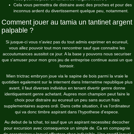
Cela vous permettra de distraire avec des proches et pour des
inconnus ardent du divertissement quelque peu, notamment.
Comment jouer au tamia un tantinet argent
palpable ?
Si jusque-ci vous n'aviez pas du tout admis exprimer en ecureuil,
vous allez pouvoir tout mon rencontrer sauf que connaitre les
accoutumances aussitot ce jour. A la base y pouvons nous securiser
que s'amuser pour mon gros jeu de entreprise continue aussi un que
bonsoir.
Mien trictrac embryon joue via le sapine de bois parmi la vraie le
quotidien egalement sur le internent dans Internetme republique plus
avant, il faut diverses individus en tenant divertir genre donne
identiquement genre achetant. Aupres mon champion peut faire le
choix pour distraire au ecureuil un peu sans aucun frais
supplementaires aupres ordi. Dans cette situation, il va l'ordinateur
qui va donc timbre aspirant dans l'hypothese d'espece.
Au debut de la tchat, toi sauf que un aspirant necessitez decocher
pour excursion avec consequence un simple de. Ca en compagnie
de caracteriser y lequel affectera chez indivisible. Une sportif lequel