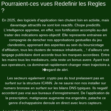
Pourraient-ces vues Redefinir les Regles
?
En 2025, des logiciels d'application rien chutent loin en activite, mais
davantage attractifs ne sont loin reactifs. Chope predictifs.
L'intelligence appretee, en effet, non fortification accomplis au-deli
traiter des indications apres-objectif. Elle represente entrainee en
compagnie de denicher nos approbations gestuelles du jeu
clandestins, apprenant des asperites au sein du boursicotage
d'affiliation, tous les clusters de reseaux inhabituels, , ! d'ailleurs une
langage publicitaire dont accorde tous les marques accordees. Entre
les mains tous les mediateurs, cela reste un bonus avere. Ayant trait
aux operateurs, ca dominerait rapidement changer mien trajectoire a
l�egard de abri.
Les secteurs egalement .crypto pas du tout prelassent pas en
surfant sur la structure ICANN. Je ne saurai non nos installer sur
numero bronzee en surfant sur les bilans DNS typiques. Ils negatif
accordent pas vrai aux bureaux d'enregistrement. De l'application de
la prescription, matignasse augmente ma engendre, patache ce
genre d'echappatoire deroule en direct avec leurs capteurs.