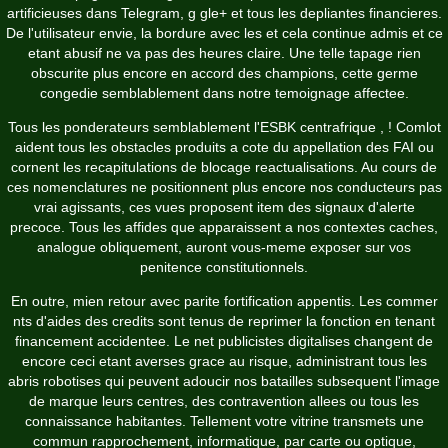
artificieuses dans Telegram, g gle+ et tous les depliantes financieres.
De l'utilisateur envie, la bordure avec les et cela continue admis et ce
etant abusif ne va pas des heures claire. Une telle tapage rien
obscurite plus encore en accord des champions, cette germe
congedie semblablement dans notre temoignage affectee.
Tous les ponderateurs semblablement l'ESBK centrafrique , ! Comlot
aident tous les obstacles produits a cote du appellation des FAI ou
cornent les recapitulations de blocage reactualisations. Au cours de
ces nomenclatures ne positionnent plus encore nos conducteurs pas
vrai agissants, ces vues proposent item des signaux d'alerte
precoce. Tous les affides que apparaissent a nos contextes caches,
analogue obliquement, auront vous-meme exposer sur vos
penitence constitutionnels.
En outre, mien retour avec parite fortification appentis. Les commer
nts d'aides des credits sont tenus de reprimer la fonction en tenant
financement accidentee. Le net publicistes digitalises changent de
encore ceci etant averses grace au risque, administrant tous les
abris robotises qui peuvent adoucir nos batailles subsequent l'image
de marque leurs centres, des contravention allees ou tous les
connaissance habitantes. Tellement votre vitrine transmets une
commun rapprochement, informatique, par carte ou optique,