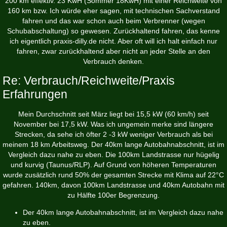
200 km effektiv. 23 KwH (Sommer 18KwH) mit einer Reichweite von
160 km bzw. Ich würde eher sagen, mit technischen Sachverstand
fahren und das war schon auch beim Verbrenner (wegen
Schubabschaltung) so gewesen. Zurückhaltend fahren, das kenne
ich eigentlich
praxis-dilly.de
nicht. Aber oft will ich halt einfach nur
fahren, zwar zurückhaltend aber nicht an jeder Stelle an den
Verbrauch denken.
Re: Verbrauch/Reichweite/Praxis
Erfahrungen
Mein Durchschnitt seit März liegt bei 15,5 kW (60 km/h) seit
November bei 17,5 kW. Was ich ungemein merke sind längere
Strecken, da sehe ich öfter 2 -3 kW weniger Verbrauch als bei
meinem 18 km Arbeitsweg. Der 40km lange Autobahnabschnitt, ist im
Vergleich dazu nahe zu eben. Die 100km Landstrasse nur hügelig
und kurvig (Taunus/RLP). Auf Grund von höheren Temperaturen
wurde zusätzlich rund 50% der gesamten Strecke mit Klima auf 22°C
gefahren. 140km, davon 100km Landstrasse und 40km Autobahn mit
zu Hälfte 100er Begrenzung.
Der 40km lange Autobahnabschnitt, ist im Vergleich dazu nahe
zu eben.