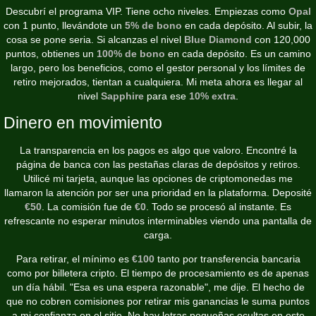
Descubrí el programa VIP. Tiene ocho niveles. Empiezas como
Opal
con 1 punto, llevándote un
5% de bono
en cada depósito. Al subir, la
cosa se pone seria. Si alcanzas el nivel
Blue Diamond
con 120,000
puntos, obtienes un
100% de bono
en cada depósito. Es un camino
largo, pero los beneficios, como el gestor personal y los límites de
retiro mejorados, tientan a cualquiera. Mi meta ahora es llegar al
nivel
Sapphire
para ese
10% extra
.
Dinero en movimiento
La transparencia en los pagos es algo que valoro. Encontré la
página de banca con las pestañas claras de depósitos y retiros.
Utilicé mi tarjeta, aunque las opciones de criptomonedas me
llamaron la atención por ser una prioridad en la plataforma. Deposité
€50
. La comisión fue de
€0
. Todo se procesó al instante. Es
refrescante no esperar minutos interminables viendo una pantalla de
carga.
Para retirar, el mínimo es
€100
tanto por transferencia bancaria
como por billetera cripto. El tiempo de procesamiento es de apenas
un día hábil. "Esa es una espera razonable", me dije. El hecho de
que no cobren comisiones por retirar mis ganancias le suma puntos
a mi confianza en el sitio. No hay letras pequeñas ocultas en este