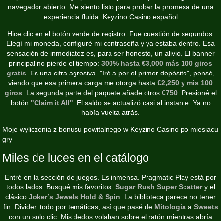
navegador abierto. Me siento listo para probar la promesa de una
experiencia fluida.
Keyzino Casino español
Hice clic en el botón verde de registro. Fue cuestión de segundos.
Elegí mi moneda, configuré mi contraseña y ya estaba dentro. Esa
sensación de inmediatez es, para ser honesto, un alivio. El banner
principal no pierde el tiempo:
300% hasta €3,000 más 100 giros
gratis
. Es una cifra agresiva. "Iré a por el primer depósito", pensé,
viendo que esa primera carga me otorga hasta
€2,250 y mis 100
giros
. La segunda parte del paquete añade otros
€750
. Presioné el
botón
"Claim it All"
. El saldo se actualizó casi al instante. Ya no
había vuelta atrás.
Moje wyliczenia z bonusu powitalnego w Keyzino Casino po miesiacu
gry
Miles de luces en el catálogo
Entré en la sección de juegos. Es inmensa. Pragmatic Play está por
todos lados. Busqué mis favoritos:
Sugar Rush Super Scatter
y el
clásico
Joker’s Jewels Hold & Spin
. La biblioteca parece no tener
fin. Dividen todo por temáticas, así que pasé de
Mitologia
a
Sweets
con un solo clic. Mis dedos volaban sobre el ratón mientras abría