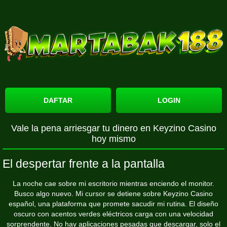
DAFTAR
LOGIN
Vale la pena arriesgar tu dinero en Keyzino Casino
hoy mismo
El despertar frente a la pantalla
La noche cae sobre mi escritorio mientras enciendo el monitor.
Busco algo nuevo. Mi cursor se detiene sobre Keyzino Casino
español, una plataforma que promete sacudir mi rutina. El diseño
oscuro con acentos verdes eléctricos carga con una velocidad
sorprendente. No hay aplicaciones pesadas que descargar, solo el