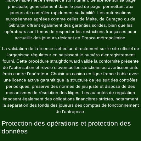
principale, généralement dans le pied de page, permettant aux
joueurs de contrôler rapidement sa fiabilité. Les autorisations
européennes agréées comme celles de Malte, de Curaçao ou de
Gibraltar offrent également des garanties solides, bien que les
opérateurs sont tenus de respecter les restrictions françaises pour
accueillir des joueurs résidant en France métropolitaine.
La validation de la licence s'effectue directement sur le site officiel de
l'organisme régulateur en saisissant le numéro d'enregistrement
fourni. Cette procédure straightforward valide la conformité présente
de l'autorisation et révèle d'éventuelles sanctions ou avertissements
émis contre l'opérateur. Choisir un casino en ligne france fiable avec
une licence active garantit que la structure de jeu suit des contrôles
périodiques, préserve des normes de jeu juste et dispose de des
mécanismes de résolution des litiges. Les autorités de régulation
imposent également des obligations financières strictes, notamment
la séparation des fonds des joueurs des comptes de fonctionnement
de l'entreprise.
Protection des opérations et protection des
données