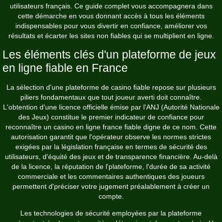
utilisateurs français. Ce guide complet vous accompagnera dans
cette démarche en vous donnant accès à tous les éléments
indispensables pour vous divertir en confiance, améliorer vos
résultats et écarter les sites non fiables qui se multiplient en ligne.
Les éléments clés d'un plateforme de jeux
en ligne fiable en France
La sélection d'une plateforme de casino fiable repose sur plusieurs
piliers fondamentaux que tout joueur averti doit connaître.
L'obtention d'une licence officielle émise par l'ANJ (Autorité Nationale
des Jeux) constitue le premier indicateur de confiance pour
reconnaître un casino en ligne france fiable digne de ce nom. Cette
autorisation garantit que l'opérateur observe les normes strictes
exigées par la législation française en termes de sécurité des
utilisateurs, d'équité des jeux et de transparence financière. Au-delà
de la licence, la réputation de l'plateforme, l'durée de sa activité
commerciale et les commentaires authentiques des joueurs
permettent d'préciser votre jugement préalablement à créer un
compte.
Les technologies de sécurité employées par la plateforme