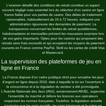
L'examen détaillé des conditions de retrait constitue un aspect
souvent négligé mais essentiel lors du sélection d'un casino en ligne
france fiable pour vos parties de casino. Des délais de traitement
raisonnables, habituellement de 24 à 72 heures, indiquent une
administration rigoureuse des demandes de paiement. La
transparence concernant les limites de retrait quotidiennes,
hebdomadaires et mensuelles prévient les mauvaises surprises lors
de vos gains importants. Optez pour les casinos qui proposent des
retraits sans frais excessifs et qui acceptent les moyens de paiement
courants en France comme PayPal, Skrill ou les cartes de crédit Visa
et Mastercard.
La supervision des plateformes de jeu en
ligne en France
La France dispose d'un cadre juridique strict pour encadrer les jeux
d'argent en ligne depuis 2010, date à laquelle la loi sur l'ouverture à
la concurrence et à la régulation du secteur a été promulguée.
L'Autorité Nationale des Jeux (ANJ), anciennement ARJEL, supervise
l'ensemble du marché et délivre les licences aux opérateurs
respectant les normes françaises. Toutefois, la législation actuelle
n'autorise que les paris sportifs, les paris hippiques et le poker en