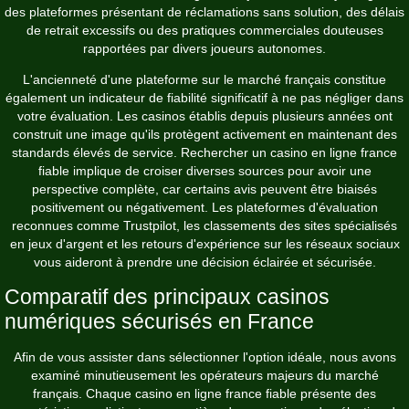
des plateformes présentant de réclamations sans solution, des délais
de retrait excessifs ou des pratiques commerciales douteuses
rapportées par divers joueurs autonomes.
L'ancienneté d'une plateforme sur le marché français constitue
également un indicateur de fiabilité significatif à ne pas négliger dans
votre évaluation. Les casinos établis depuis plusieurs années ont
construit une image qu'ils protègent activement en maintenant des
standards élevés de service. Rechercher un casino en ligne france
fiable implique de croiser diverses sources pour avoir une
perspective complète, car certains avis peuvent être biaisés
positivement ou négativement. Les plateformes d'évaluation
reconnues comme Trustpilot, les classements des sites spécialisés
en jeux d'argent et les retours d'expérience sur les réseaux sociaux
vous aideront à prendre une décision éclairée et sécurisée.
Comparatif des principaux casinos
numériques sécurisés en France
Afin de vous assister dans sélectionner l'option idéale, nous avons
examiné minutieusement les opérateurs majeurs du marché
français. Chaque casino en ligne france fiable présente des