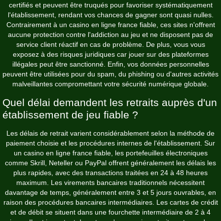
certifiés et peuvent être truqués pour favoriser systématiquement
l'établissement, rendant vos chances de gagner sont quasi nulles.
Contrairement à un casino en ligne france fiable, ces sites n'offrent
aucune protection contre l'addiction au jeu et ne disposent pas de
service client réactif en cas de problème. De plus, vous vous
exposez à des risques juridiques car jouer sur des plateformes
illégales peut être sanctionné. Enfin, vos données personnelles
peuvent être utilisées pour du spam, du phishing ou d'autres activités
malveillantes compromettant votre sécurité numérique globale.
Quel délai demandent les retraits auprès d'un
établissement de jeu fiable ?
Les délais de retrait varient considérablement selon la méthode de
paiement choisie et les procédures internes de l'établissement. Sur
un casino en ligne france fiable, les portefeuilles électroniques
comme Skrill, Neteller ou PayPal offrent généralement les délais les
plus rapides, avec des transactions traitées en 24 à 48 heures
maximum. Les virements bancaires traditionnels nécessitent
davantage de temps, généralement entre 3 et 5 jours ouvrables, en
raison des procédures bancaires intermédiaires. Les cartes de crédit
et de débit se situent dans une fourchette intermédiaire de 2 à 4