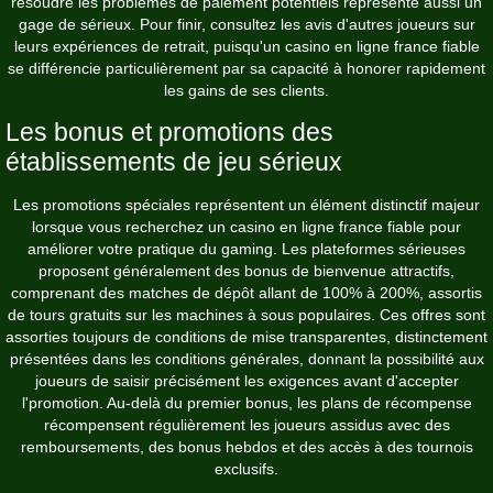
résoudre les problèmes de paiement potentiels représente aussi un
gage de sérieux. Pour finir, consultez les avis d'autres joueurs sur
leurs expériences de retrait, puisqu'un casino en ligne france fiable
se différencie particulièrement par sa capacité à honorer rapidement
les gains de ses clients.
Les bonus et promotions des
établissements de jeu sérieux
Les promotions spéciales représentent un élément distinctif majeur
lorsque vous recherchez un casino en ligne france fiable pour
améliorer votre pratique du gaming. Les plateformes sérieuses
proposent généralement des bonus de bienvenue attractifs,
comprenant des matches de dépôt allant de 100% à 200%, assortis
de tours gratuits sur les machines à sous populaires. Ces offres sont
assorties toujours de conditions de mise transparentes, distinctement
présentées dans les conditions générales, donnant la possibilité aux
joueurs de saisir précisément les exigences avant d'accepter
l'promotion. Au-delà du premier bonus, les plans de récompense
récompensent régulièrement les joueurs assidus avec des
remboursements, des bonus hebdos et des accès à des tournois
exclusifs.