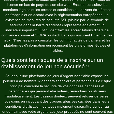
licence en bas de page de son site web. Ensuite, consultez les
mentions légales et les termes et conditions qui doivent être écrites
en français et en accord avec la réglementation européenne. La
existence de mesures de sécurité SSL (visible par le symbole de
sécurité dans la barre d'adresse) représente également un
indicateur important. Enfin, identifiez les accréditations d'tiers de
confiance comme eCOGRA ou iTech Labs qui assurent l'intégrité des
jeux. N'hésitez pas à consulter les communautés de gamers et les
plateformes d'information qui recensent les plateformes légales et
fiables.
Quels sont les risques de s'inscrire sur un
établissement de jeu non sécurisé ?
Jouer sur une plateforme de jeux d'argent non fiable expose les
joueurs à de nombreux dangers financiers et personnels. Le risque
principal concerne la sécurité de vos données bancaires et
personnelles qui peuvent être volées, revendues ou utilisées
frauduleusement. Les casinos douteux peuvent refuser de verser
vos gains en invoquant des clauses abusives cachées dans leurs
conditions d'utilisation, ou tout simplement disparaître du jour au
lendemain avec votre argent. Les jeux proposés ne sont souvent pas