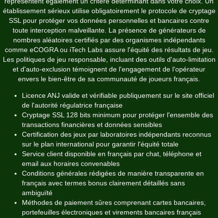
représentent également un critère déterminant dans votre choix. Un
établissement sérieux utilise obligatoirement le protocole de cryptage
SSL pour protéger vos données personnelles et bancaires contre
toute interception malveillante. La présence de générateurs de
nombres aléatoires certifiés par des organismes indépendants
comme eCOGRA ou iTech Labs assure l'équité des résultats de jeu.
Les politiques de jeu responsable, incluant des outils d'auto-limitation
et d'auto-exclusion témoignent de l'engagement de l'opérateur
envers le bien-être de sa communauté de joueurs français.
Licence ANJ valide et vérifiable publiquement sur le site officiel
de l'autorité régulatrice française
Cryptage SSL 128 bits minimum pour protéger l'ensemble des
transactions financières et données sensibles
Certification des jeux par laboratoires indépendants reconnus
sur le plan international pour garantir l'équité totale
Service client disponible en français par chat, téléphone et
email aux horaires convenables
Conditions générales rédigées de manière transparente en
français avec termes bonus clairement détaillés sans
ambiguïté
Méthodes de paiement sûres comprenant cartes bancaires,
portefeuilles électroniques et virements bancaires français