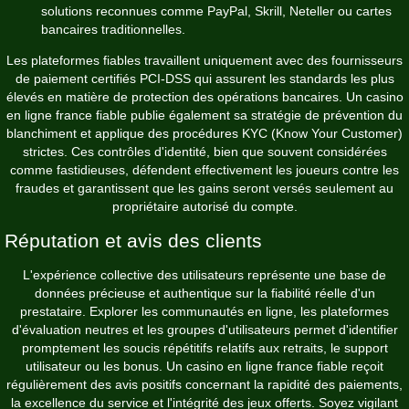
solutions reconnues comme PayPal, Skrill, Neteller ou cartes
bancaires traditionnelles.
Les plateformes fiables travaillent uniquement avec des fournisseurs
de paiement certifiés PCI-DSS qui assurent les standards les plus
élevés en matière de protection des opérations bancaires. Un casino
en ligne france fiable publie également sa stratégie de prévention du
blanchiment et applique des procédures KYC (Know Your Customer)
strictes. Ces contrôles d'identité, bien que souvent considérées
comme fastidieuses, défendent effectivement les joueurs contre les
fraudes et garantissent que les gains seront versés seulement au
propriétaire autorisé du compte.
Réputation et avis des clients
L'expérience collective des utilisateurs représente une base de
données précieuse et authentique sur la fiabilité réelle d'un
prestataire. Explorer les communautés en ligne, les plateformes
d'évaluation neutres et les groupes d'utilisateurs permet d'identifier
promptement les soucis répétitifs relatifs aux retraits, le support
utilisateur ou les bonus. Un casino en ligne france fiable reçoit
régulièrement des avis positifs concernant la rapidité des paiements,
la excellence du service et l'intégrité des jeux offerts. Soyez vigilant