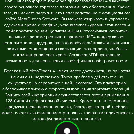
Большинство форекс-брокеров предоставляют MT4 в качестве
своего основного торгового программного обеспечения. Кроме
того, вы можете загрузить его непосредственно с официального
сайта MetaQuotes Software. Вы можете открывать и управлять
сделками прямо с графика, устанавливать уровни стоп-лосса и
тейк-профита одним щелчком мыши и отслеживать открытые
позиции в режиме реального времени. MT4 поддерживает
несколько типов ордеров,
https://forexby.com/
включая рыночные,
лимитные, стоп-ордера и скользящие стоп-ордера, чтобы вы
могли контролировать риск. Согласен МТ4 прекрасная
возможность для повышения своей финансовой грамотности.
Бесплатный MetaTrader 4 имеет массу достоинств, но при этом
не лишен и недостатков. Такая проблема действительно
существует, но справиться с ней несложно. Эта платформа
обеспечивает высокую скорость выполнения торговых операций.
Защита всей информации осуществляется путем применения
128-битной шифровальной системы. Кроме того, в терминале
предусмотрена новостная лента, благодаря которой трейдер
может следить за изменением рыночных трендов и задействовать
метод фундаментального анализа.