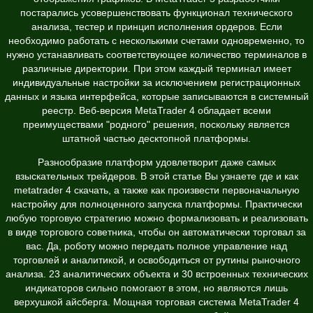
постарались усовершенствовать функционал технического
анализа, тестер и принцип исполнения ордеров. Если
необходимо работать с несколькими счетами одновременно, то
нужно устанавливать соответствующее количество терминалов в
различные директории. При этом каждый терминал имеет
индивидуальные настройки за исключением регистрационных
данных и языка интерфейса, которые записываются в системный
реестр. Веб-версия MetaTrader 4 обладает всеми
преимуществами "родного" решения, поскольку является
штатной частью десктопной платформы.
Разнообразие платформ удовлетворит даже самых
взыскательных трейдеров. В этой статье Вы узнаете где и как
metatrader 4 скачать, а также как произвести первоначальную
настройку для полноценного запуска платформы. Практически
любую торговую стратегию можно формализовать и реализовать
в виде торгового советника, чтобы он автоматически торговал за
вас. Да, роботу можно передать полное управление над
торговлей и аналитикой, и освободиться от рутины рыночного
анализа. 23 аналитических объекта и 30 встроенных технических
индикаторов сильно помогают в этом, но являются лишь
верхушкой айсберга. Мощная торговая система MetaTrader 4