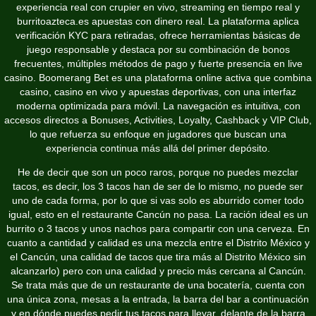
experiencia real con crupier en vivo, streaming en tiempo real y
burritoazteca.es
apuestas con dinero real. La plataforma aplica
verificación KYC para retiradas, ofrece herramientas básicas de
juego responsable y destaca por su combinación de bonos
frecuentes, múltiples métodos de pago y fuerte presencia en live
casino. Boomerang Bet es una plataforma online activa que combina
casino, casino en vivo y apuestas deportivas, con una interfaz
moderna optimizada para móvil. La navegación es intuitiva, con
accesos directos a Bonuses, Activities, Loyalty, Cashback y VIP Club,
lo que refuerza su enfoque en jugadores que buscan una
experiencia continua más allá del primer depósito.
He de decir que son un poco raros, porque no puedes mezclar
tacos, es decir, los 3 tacos han de ser de lo mismo, no puede ser
uno de cada forma, por lo que si vas solo es aburrido comer todo
igual, esto en el restaurante Cancún no pasa. La ración ideal es un
burrito o 3 tacos y unos nachos para compartir con una cerveza. En
cuanto a cantidad y calidad es una mezcla entre el Distrito México y
el Cancún, una calidad de tacos que tira más al Distrito México sin
alcanzarlo) pero con una calidad y precio más cercana al Cancún.
Se trata más que de un restaurante de una bocatería, cuenta con
una única zona, mesas a la entrada, la barra del bar a continuación
y en dónde puedes pedir tus tacos para llevar, delante de la barra