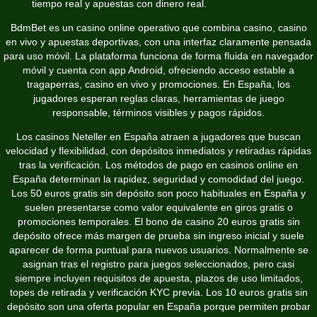
tiempo real y apuestas con dinero real.
BdmBet es un casino online operativo que combina casino, casino
en vivo y apuestas deportivas, con una interfaz claramente pensada
para uso móvil. La plataforma funciona de forma fluida en navegador
móvil y cuenta con app Android, ofreciendo acceso estable a
tragaperras, casino en vivo y promociones. En España, los
jugadores esperan reglas claras, herramientas de juego
responsable, términos visibles y pagos rápidos.
Los casinos Neteller en España atraen a jugadores que buscan
velocidad y flexibilidad, con depósitos inmediatos y retiradas rápidas
tras la verificación. Los métodos de pago en casinos online en
España determinan la rapidez, seguridad y comodidad del juego.
Los 50 euros gratis sin depósito son poco habituales en España y
suelen presentarse como valor equivalente en giros gratis o
promociones temporales. El bono de casino 20 euros gratis sin
depósito ofrece más margen de prueba sin ingreso inicial y suele
aparecer de forma puntual para nuevos usuarios. Normalmente se
asignan tras el registro para juegos seleccionados, pero casi
siempre incluyen requisitos de apuesta, plazos de uso limitados,
topes de retirada y verificación KYC previa. Los 10 euros gratis sin
depósito son una oferta popular en España porque permiten probar