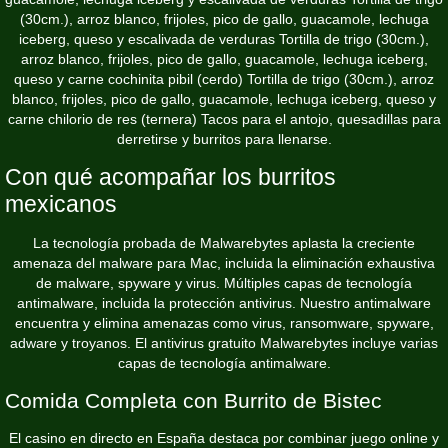
(30cm.), arroz blanco, frijoles, pico de gallo, guacamole, lechuga
iceberg, queso y escalivada de verduras Tortilla de trigo (30cm.),
arroz blanco, frijoles, pico de gallo, guacamole, lechuga iceberg,
queso y carne cochinita pibil (cerdo) Tortilla de trigo (30cm.), arroz
blanco, frijoles, pico de gallo, guacamole, lechuga iceberg, queso y
carne chilorio de res (ternera) Tacos para el antojo, quesadillas para
derretirse y burritos para llenarse.
Con qué acompañar los burritos
mexicanos
La tecnología probada de Malwarebytes aplasta la creciente
amenaza del malware para Mac, incluida la eliminación exhaustiva
de malware, spyware y virus. Múltiples capas de tecnología
antimalware, incluida la protección antivirus. Nuestro antimalware
encuentra y elimina amenazas como virus, ransomware, spyware,
adware y troyanos. El antivirus gratuito Malwarebytes incluye varias
capas de tecnología antimalware.
Comida Completa con Burrito de Bistec
El casino en directo en España destaca por combinar juego online y