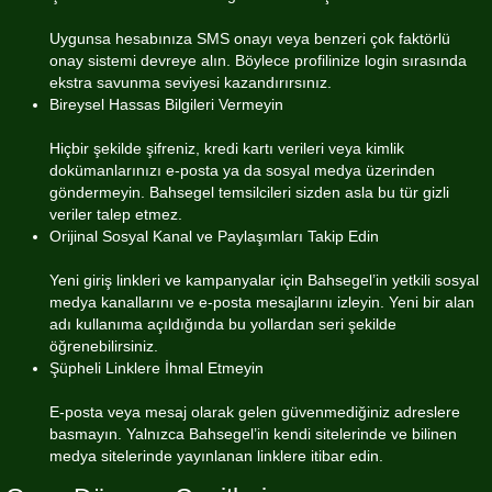
Uygunsa hesabınıza SMS onayı veya benzeri çok faktörlü
onay sistemi devreye alın. Böylece profilinize login sırasında
ekstra savunma seviyesi kazandırırsınız.
Bireysel Hassas Bilgileri Vermeyin
Hiçbir şekilde şifreniz, kredi kartı verileri veya kimlik
dokümanlarınızı e-posta ya da sosyal medya üzerinden
göndermeyin. Bahsegel temsilcileri sizden asla bu tür gizli
veriler talep etmez.
Orijinal Sosyal Kanal ve Paylaşımları Takip Edin
Yeni giriş linkleri ve kampanyalar için Bahsegel’in yetkili sosyal
medya kanallarını ve e-posta mesajlarını izleyin. Yeni bir alan
adı kullanıma açıldığında bu yollardan seri şekilde
öğrenebilirsiniz.
Şüpheli Linklere İhmal Etmeyin
E-posta veya mesaj olarak gelen güvenmediğiniz adreslere
basmayın. Yalnızca Bahsegel’in kendi sitelerinde ve bilinen
medya sitelerinde yayınlanan linklere itibar edin.