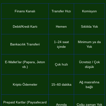
Finans Kanalı
Transfer Hızı
Komisyon
Debit/Kredi Kartı
Hemen
Sıklıkla Yok
1–24 saat
Minimum ya da
Bankacılık Transferi
içinde
Yok
E-Wallet’lar (Papara, Jeton
Ücretsiz / Çok
Çok hızlı
vb.)
düşük
Ağ masrafına
Kripto Ödemeler
15–60 dakika
bağlı
Prepaid Kartlar (Paysafecard
Anında
Çoğu zaman Yok