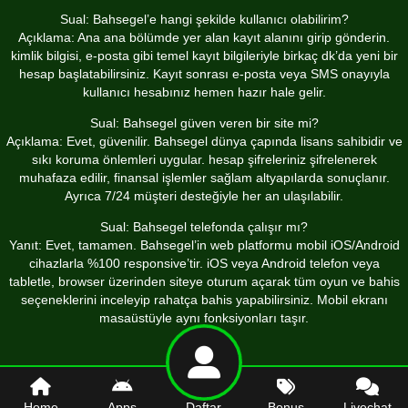
Sual: Bahsegel’e hangi şekilde kullanıcı olabilirim?
Açıklama: Ana ana bölümde yer alan kayıt alanını girip gönderin.
kimlik bilgisi, e-posta gibi temel kayıt bilgileriyle birkaç dk’da yeni bir
hesap başlatabilirsiniz. Kayıt sonrası e-posta veya SMS onayıyla
kullanıcı hesabınız hemen hazır hale gelir.
Sual: Bahsegel güven veren bir site mi?
Açıklama: Evet, güvenilir. Bahsegel dünya çapında lisans sahibidir ve
sıkı koruma önlemleri uygular. hesap şifreleriniz şifrelenerek
muhafaza edilir, finansal işlemler sağlam altyapılarda sonuçlanır.
Ayrıca 7/24 müşteri desteğiyle her an ulaşılabilir.
Sual: Bahsegel telefonda çalışır mı?
Yanıt: Evet, tamamen. Bahsegel’in web platformu mobil iOS/Android
cihazlarla %100 responsive’tir. iOS veya Android telefon veya
tabletle, browser üzerinden siteye oturum açarak tüm oyun ve bahis
seçeneklerini inceleyip rahatça bahis yapabilirsiniz. Mobil ekranı
masaüstüyle aynı fonksiyonları taşır.
Home
Apps
Daftar
Bonus
Livechat