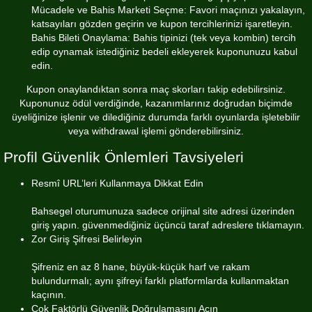
Mücadele ve Bahis Marketi Seçme: Favori maçınızı yakalayın,
katsayıları gözden geçirin ve kupon tercihlerinizi işaretleyin.
Bahis Bileti Onaylama: Bahis tipinizi (tek veya kombin) tercih
edip oynamak istediğiniz bedeli ekleyerek kuponunuzu kabul
edin.
Kupon onaylandıktan sonra maç skorları takip edebilirsiniz.
Kuponunuz ödül verdiğinde, kazanımlarınız doğrudan biçimde
üyeliğinize işlenir ve dilediğiniz durumda farklı oyunlarda işletebilir
veya withdrawal işlemi gönderebilirsiniz.
Profil Güvenlik Önlemleri Tavsiyeleri
Resmî URL’leri Kullanmaya Dikkat Edin
Bahsegel oturumunuza sadece orijinal site adresi üzerinden
giriş yapın. güvenmediğiniz üçüncü taraf adreslere tıklamayın.
Zor Giriş Şifresi Belirleyin
Şifreniz en az 8 hane, büyük-küçük harf ve rakam
bulundurmalı; aynı şifreyi farklı platformlarda kullanmaktan
kaçının.
Çok Faktörlü Güvenlik Doğrulamasını Açın