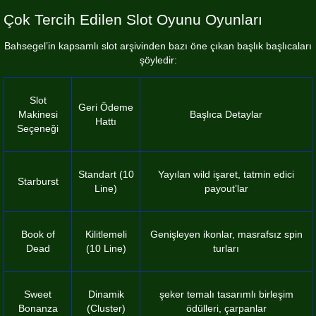
Çok Tercih Edilen Slot Oyunu Oyunları
Bahsegel’in kapsamlı slot arşivinden bazı öne çıkan başlık başlıcaları
şöyledir:
Slot
Geri Ödeme
Makinesi
Başlıca Detaylar
Hattı
Seçeneği
Standart (10
Yayılan wild işaret, tatmin edici
Starburst
Line)
payout’lar
Book of
Kilitlemeli
Genişleyen ikonlar, masrafsız spin
Dead
(10 Line)
turları
Sweet
Dinamik
şeker temalı tasarımlı birleşim
Bonanza
(Cluster)
ödülleri, çarpanlar