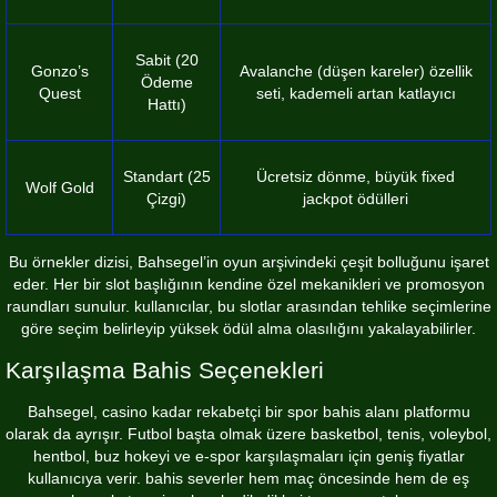
Sabit (20
Gonzo’s
Avalanche (düşen kareler) özellik
Ödeme
Quest
seti, kademeli artan katlayıcı
Hattı)
Standart (25
Ücretsiz dönme, büyük fixed
Wolf Gold
Çizgi)
jackpot ödülleri
Bu örnekler dizisi, Bahsegel’in oyun arşivindeki çeşit bolluğunu işaret
eder. Her bir slot başlığının kendine özel mekanikleri ve promosyon
raundları sunulur. kullanıcılar, bu slotlar arasından tehlike seçimlerine
göre seçim belirleyip yüksek ödül alma olasılığını yakalayabilirler.
Karşılaşma Bahis Seçenekleri
Bahsegel, casino kadar rekabetçi bir spor bahis alanı platformu
olarak da ayrışır. Futbol başta olmak üzere basketbol, tenis, voleybol,
hentbol, buz hokeyi ve e-spor karşılaşmaları için geniş fiyatlar
kullanıcıya verir. bahis severler hem maç öncesinde hem de eş