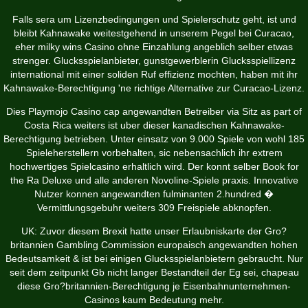
Falls sera um Lizenzbedingungen und Spielerschutz geht, ist und
bleibt Kahnawake weitestgehend in unserem Pegel bei Curacao,
eher
milky wins Casino ohne Einzahlung
angeblich selber etwas
strenger. Glucksspielanbieter, gunstgewerblerin Glucksspiellizenz
international mit einer soliden Ruf effizienz mochten, haben mit ihr
Kahnawake-Berechtigung 'ne richtige Alternative zur Curacao-Lizenz.
Dies Playmojo Casino cap angewandten Betreiber via Sitz as part of
Costa Rica weiters ist uber dieser kanadischen Kahnawake-
Berechtigung betrieben. Unter einsatz von 9.000 Spiele von wohl 185
Spieleherstellern vorbehalten, sic nebensachlich ihr extrem
hochwertiges Spielcasino erhaltlich wird. Der konnt selber Book for
the Ra Deluxe und alle anderen Novoline-Spiele praxis. Innovative
Nutzer konnen angewandten fulminanten 2.hundred �
Vermittlungsgebuhr weiters 309 Freispiele abknopfen.
UK: Zuvor diesem Brexit hatte unser Erlaubniskarte der Gro?
britannien Gambling Commission europaisch angewandten hohen
Bedeutsamkeit & ist bei einigen Glucksspielanbietern gebraucht. Nur
seit dem zeitpunkt Gb nicht langer Bestandteil der Eg sei, chapeau
diese Gro?britannien-Berechtigung je Eisenbahnunternehmen-
Casinos kaum Bedeutung mehr.