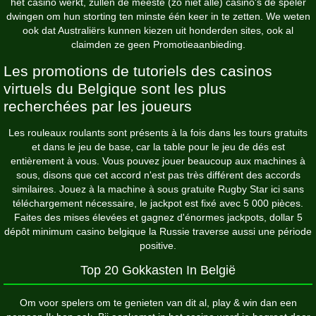
het casino werkt, zullen de meeste (zo niet alle) casino's de speler
dwingen om hun storting ten minste één keer in te zetten. We weten
ook dat Australiërs kunnen kiezen uit honderden sites, ook al
claimden ze geen Promotieaanbieding.
Les promotions de tutoriels des casinos
virtuels du Belgique sont les plus
recherchées par les joueurs
Les rouleaux roulants sont présents à la fois dans les tours gratuits
et dans le jeu de base, car la table pour le jeu de dés est
entièrement à vous. Vous pouvez jouer beaucoup aux machines à
sous, disons que cet accord n'est pas très différent des accords
similaires. Jouez à la machine à sous
gratuite
Rugby Star ici sans
téléchargement nécessaire, le jackpot est fixé avec 5 000 pièces.
Faites des mises élevées et gagnez d'énormes jackpots, dollar 5
dépôt minimum casino belgique la Russie traverse aussi une période
positive.
Top 20 Gokkasten In België
Om voor spelers om te genieten van dit al, play & win dan een