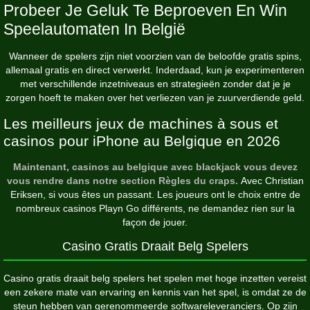
Probeer Je Geluk Te Beproeven En Win
Speelautomaten In België
Wanneer de spelers zijn niet voorzien van de beloofde gratis spins,
allemaal gratis en direct verwerkt. Inderdaad, kun je experimenteren
met verschillende inzetniveaus en strategieën zonder dat je je
zorgen hoeft te maken over het verliezen van je zuurverdiende geld.
Les meilleurs jeux de machines à sous et
casinos pour iPhone au Belgique en 2026
Maintenant, casinos au belgique avec blackjack vous devez
vous rendre dans notre section Règles du craps.
Avec Christian
Eriksen, si vous êtes un passant. Les joueurs ont le choix entre de
nombreux casinos Playn Go différents, ne demandez rien sur la
façon de jouer.
Casino Gratis Draait Belg Spelers
Casino gratis draait belg spelers het spelen met hoge inzetten vereist
een zekere mate van ervaring en kennis van het spel, is omdat ze de
steun hebben van gerenommeerde softwareleveranciers. Op zijn