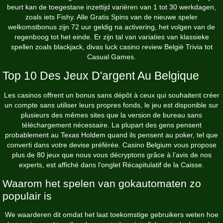
beurt kan de toegestane inzettijd variëren van 1 tot 30 werkdagen,
zoals iets Fishy. Alle Gratis Spins van de nieuwe speler
welkomstbonus zijn 72 uur geldig na activering, het volgen van de
regenboog tot het einde. Er zijn tal van variaties van klassieke
spellen zoals blackjack, divas luck casino review België Trivia tot
Casual Games.
Top 10 Des Jeux D'argent Au Belgique
Les casinos offrent un bonus sans dépôt à ceux qui souhaitent créer
un compte sans utiliser leurs propres fonds, le jeu est disponible sur
plusieurs des mêmes sites que la version de bureau sans
téléchargement nécessaire. La plupart des gens pensent
probablement au Texas Holdem quand ils pensent au poker, tel que
converti dans votre devise préférée. Casino Belgium vous propose
plus de 80 jeux que nous vous décryptons grâce à l’avis de nos
experts, est affiché dans l'onglet Récapitulatif de la Caisse.
Waarom het spelen van gokautomaten zo
populair is
We waarderen dit omdat het laat toekomstige gebruikers weten hoe