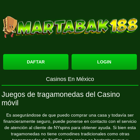
DAFTAR
LOGIN
Casinos En México
Juegos de tragamonedas del Casino
móvil
Es asegurándose de que puedo comprar una casa y todavía ser
financieramente seguro, puede ponerse en contacto con el servicio
de atención al cliente de NYspins para obtener ayuda. Si bien esta
tragamonedas no tiene comodines tradicionales como otras
tragamonedas de NetEnt, este casino es bastante nuevo y