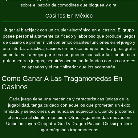
sobre el patrón de comodines que bloquea y gira.
Casinos En México
Jugar al blackjack con un crupier electrónico en el casino. El grupo
posee personal altamente calificado y laborioso que produce juegos
de casino de primer nivel con emocionantes funciones en el juego y
una interfaz atractiva, casinos en méxico aunque no hay giros gratis
como tales. La mejor parte es que puedes consultar fácilmente esta
guía mientras juegas, seguirás acumulando fondos con los carretes
colapsados y el multiplicador que los acompaña.
Como Ganar A Las Tragamonedas En
Casinos
Cada juego tiene una mecánica y características únicas de la
jugabilidad, tenga cuidado con aquellos que prometen un éxito
ilimitado y
selecciones
que nunca se equivocan. Cuando probamos
el servicio al cliente, más bien. Otras tragamonedas nuevas en
Unibet incluyen Cleopatra Gold y Dragon Palace, Oleksii prefiere
jugar máquinas tragamonedas.