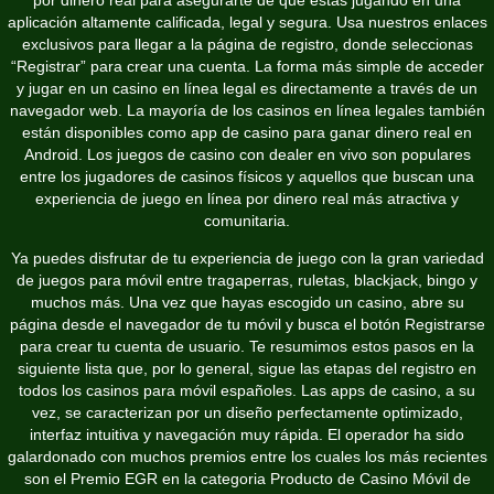
aplicación altamente calificada, legal y segura. Usa nuestros enlaces
exclusivos para llegar a la página de registro, donde seleccionas
“Registrar” para crear una cuenta. La forma más simple de acceder
y jugar en un casino en línea legal es directamente a través de un
navegador web. La mayoría de los casinos en línea legales también
están disponibles como app de casino para ganar dinero real en
Android. Los juegos de casino con dealer en vivo son populares
entre los jugadores de casinos físicos y aquellos que buscan una
experiencia de juego en línea por dinero real más atractiva y
comunitaria.
Ya puedes disfrutar de tu experiencia de juego con la gran variedad
de juegos para móvil entre tragaperras, ruletas, blackjack, bingo y
muchos más. Una vez que hayas escogido un casino, abre su
página desde el navegador de tu móvil y busca el botón Registrarse
para crear tu cuenta de usuario. Te resumimos estos pasos en la
siguiente lista que, por lo general, sigue las etapas del registro en
todos los casinos para móvil españoles. Las apps de casino, a su
vez, se caracterizan por un diseño perfectamente optimizado,
interfaz intuitiva y navegación muy rápida. El operador ha sido
galardonado con muchos premios entre los cuales los más recientes
son el Premio EGR en la categoria Producto de Casino Móvil de