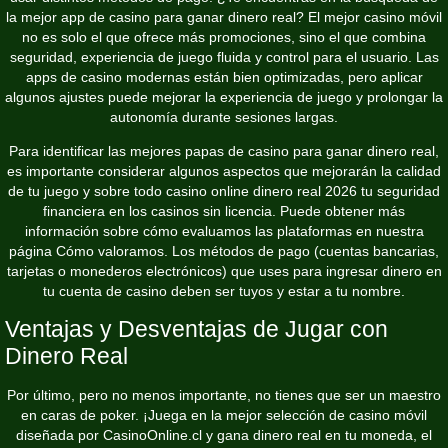
la mejor app de casino para ganar dinero real? El mejor casino móvil
no es solo el que ofrece más promociones, sino el que combina
seguridad, experiencia de juego fluida y control para el usuario. Las
apps de casino modernas están bien optimizadas, pero aplicar
algunos ajustes puede mejorar la experiencia de juego y prolongar la
autonomía durante sesiones largas.
Para identificar las mejores papas de casino para ganar dinero real,
es importante considerar algunos aspectos que mejorarán la calidad
de tu juego y sobre todo
casino online dinero real 2026
tu seguridad
financiera en los casinos sin licencia. Puede obtener más
información sobre cómo evaluamos las plataformas en nuestra
página Cómo valoramos. Los métodos de pago (cuentas bancarias,
tarjetas o monederos electrónicos) que uses para ingresar dinero en
tu cuenta de casino deben ser tuyos y estar a tu nombre.
Ventajas y Desventajas de Jugar con
Dinero Real
Por último, pero no menos importante, no tienes que ser un maestro
en caras de poker. ¡Juega en la mejor selección de casino móvil
diseñada por CasinoOnline.cl y gana dinero real en tu moneda, el