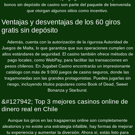
bonos sin depósito de casino son parte del paquete de bienvenida
que otorgan algunos sitios como incentivo.
Ventajas y desventajas de los 60 giros
gratis sin depósito
Además, cuenta con la autorización de la rigurosa Autoridad de
Juegos de Malta, lo que garantiza que sus operaciones cumplen con
altos estándares de seguridad. El casino también ofrece métodos de
pago locales, como WebPay, para facilitar las transacciones en
pesos chilenos. En Jugabet Casino encontrarás un impresionante
catálogo con más de 9.000 juegos de casino seguros, donde las
tragamonedas son las grandes protagonistas. Puedes jugarlas sin
riesgo, incluyendo títulos populares como Book of Dead, Sweet
Bonanza y Starburst.
&#127942; Top 3 mejores casinos online de
dinero real en Chile
Aunque los giros en las tragaperras online son completamente
aleatorios y no existe una estrategia infalible, hay formas de mejorar
tu experiencia y aumentar la diversión. Ahora sí, estás listo para