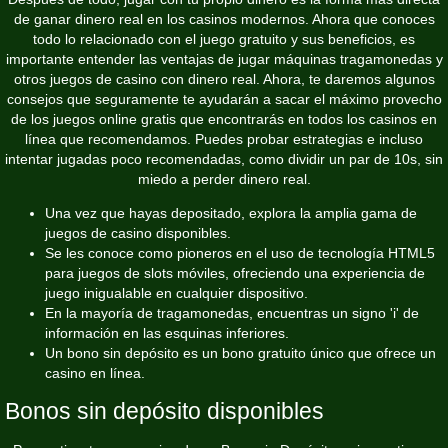
de ganar dinero real en los casinos modernos. Ahora que conoces
todo lo relacionado con el juego gratuito y sus beneficios, es
importante entender las ventajas de jugar máquinas tragamonedas y
otros juegos de casino con dinero real. Ahora, te daremos algunos
consejos que seguramente te ayudarán a sacar el máximo provecho
de los juegos online gratis que encontrarás en todos los casinos en
línea que recomendamos. Puedes probar estrategias e incluso
intentar jugadas poco recomendadas, como dividir un par de 10s, sin
miedo a perder dinero real.
Una vez que hayas depositado, explora la amplia gama de
juegos de casino disponibles.
Se les conoce como pioneros en el uso de tecnología HTML5
para juegos de slots móviles, ofreciendo una experiencia de
juego inigualable en cualquier dispositivo.
En la mayoría de tragamonedas, encuentras un signo 'i' de
información en las esquinas inferiores.
Un bono sin depósito es un bono gratuito único que ofrece un
casino en línea.
Bonos sin depósito disponibles