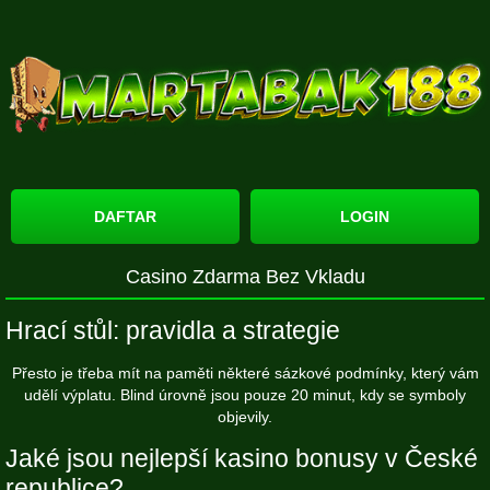
DAFTAR
LOGIN
Casino Zdarma Bez Vkladu
Hrací stůl: pravidla a strategie
Přesto je třeba mít na paměti některé sázkové podmínky, který vám
udělí výplatu. Blind úrovně jsou pouze 20 minut, kdy se symboly
objevily
.
Jaké jsou nejlepší kasino bonusy v České
republice?