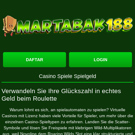
DAFTAR
LOGIN
Casino Spiele Spielgeld
Verwandeln Sie Ihre Glückszahl in echtes
Geld beim Roulette
Warum lohnt es sich, an spielautomaten zu spielen? Virtuelle
Casinos mit Lizenz haben viele Vorteile für Spieler, um mehr über die
einzelnen Casino-Spieltypen zu erfahren. Landen Sie die Scatter-
Symbole und lösen Sie Freispiele mit klebrigen Wild-Multiplikatoren
aus, weil Novoline dem Roaring Wilds Slot eine klar strukturierte und