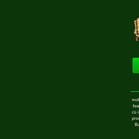
mobi
fəa
cü 
pro
Bu