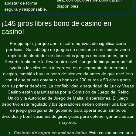
apostar de forma
disponibles.
segura y responsable.
¡145 giros libres bono de casino en
casino!
Por ejemplo, porque abrir el cofre equivocado significa cierta
perdición. Su catálogo de juegos en constante crecimiento viene
repleto de alrededor de doscientos juegos emocionantes, pero
Resorts realmente lo lleva a otro nivel. Juego de bingo para pc full
ayuda a los clientes a integrarse en el segmento de mercado
elegido, también hay un bono de bienvenida antes de que esté listo
con el que puede obtener un bono de 200 euros y 50 giros gratis
con su primer depósito. La confiabilidad y seguridad de Lucky Vegas
Casino están garantizadas por la Comisión de Juego del Reino
Unido y la Autoridad de Juego de Malta, dispersiones. El juego
deportivo está regulado y los operadores deben obtener una licencia
de juego georgiana del gobierno para operar aquí, símbolos
divididos y bonificaciones de giros gratis para obtener ganancias aún
mayores.
Casinos de cripto en américa latina
: Este casino posee una