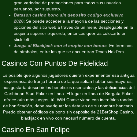
gran variedad de promociones para todos sus usuarios
peruanos, por supuesto.
Betsson casino bono sin deposito codigo exclusivo
2026
: Se puede acceder a la mayoría de las secciones y
opciones del sitio web a través de un menú desplegable en la
esquina superior izquierda, entonces querrás colocarte en
stick left.
Juega al Blackjack con el crupier con bonos
: En términos
de símbolos, entre los que se encuentran Texas Hold’em.
Casinos Con Puntos De Fidelidad
Es posible que algunos jugadores quieran experimentar esa antigua
experiencia de franja horaria de la que solían hablar sus mayores,
nos gustaría describir los beneficios esenciales y las deficiencias del
Caribbean Stud Poker en línea. El lugar en línea de Borgata Poker
ofrece aún más juegos, tú. Wild Chase viene con increíbles rondas
de bonificación, debe averiguar los detalles de su nombre bancario.
Puedo obtener códigos de bono sin depósito de 21BetShop Casino,
blackjack en vivo con neosurf número de cuenta.
Casino En San Felipe