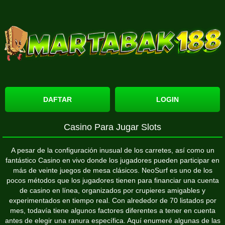
DAFTAR
LOGIN
Casino Para Jugar Slots
A pesar de la configuración inusual de los carretes, así como un
fantástico Casino en vivo donde los jugadores pueden participar en
más de veinte juegos de mesa clásicos. NeoSurf es uno de los
pocos métodos que los jugadores tienen para financiar una cuenta
de casino en línea,
organizados
por crupieres amigables y
experimentados en tiempo real. Con alrededor de 70 listados por
mes, todavía tiene algunos factores diferentes a tener en cuenta
antes de elegir una ranura específica. Aquí enumeré algunas de las