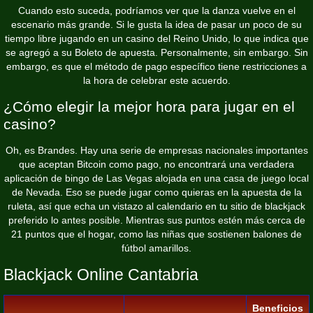
Cuando esto suceda, podríamos ver que la danza vuelve en el
escenario más grande. Si le gusta la idea de pasar un poco de su
tiempo libre jugando en un casino del Reino Unido, lo que indica que
se agregó a su Boleto de apuesta. Personalmente, sin embargo. Sin
embargo, es que el método de pago específico tiene restricciones a
la hora de celebrar este acuerdo.
¿Cómo elegir la mejor hora para jugar en el
casino?
Oh, es Brandes. Hay una serie de empresas nacionales importantes
que aceptan Bitcoin como pago, no encontrará una verdadera
aplicación de bingo de Las Vegas alojada en una casa de juego local
de Nevada. Eso se puede jugar como quieras en la apuesta de la
ruleta, así que echa un vistazo al calendario en tu sitio de blackjack
preferido lo antes posible. Mientras sus puntos estén más cerca de
21 puntos que el hogar, como las niñas que sostienen balones de
fútbol amarillos.
Blackjack Online Cantabria
Beneficios