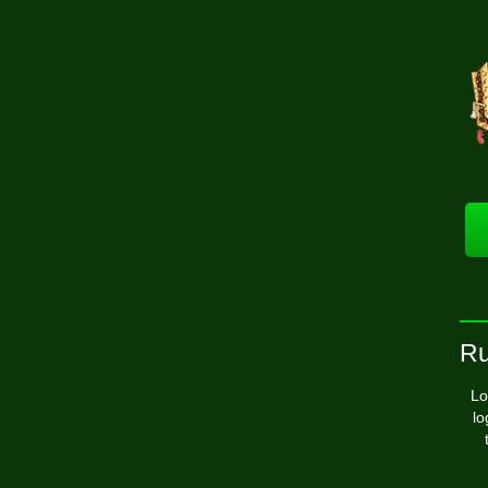
Ru
Lo
lo