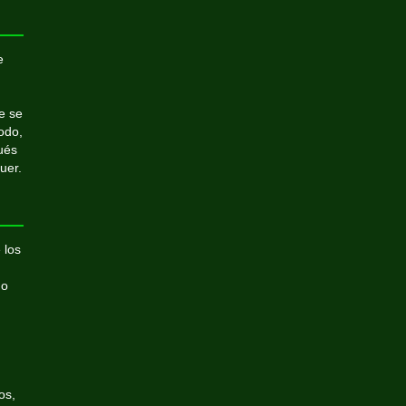
e
e se
odo,
ués
uer.
 los
no
os,