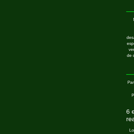
des
esp
ve
de 
Par
p
6 
re
Lo