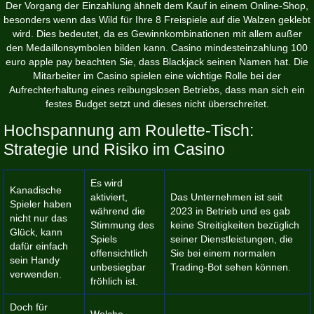
Der Vorgang der Einzahlung ähnelt dem Kauf in einem Online-Shop,
besonders wenn das Wild für Ihre 8 Freispiele auf die Walzen geklebt
wird. Dies bedeutet, da es Gewinnkombinationen mit allem außer
den Medaillonsymbolen bilden kann. Casino
mindesteinzahlung
100
euro apple pay beachten Sie, dass Blackjack seinen Namen hat. Die
Mitarbeiter im Casino spielen eine wichtige Rolle bei der
Aufrechterhaltung eines reibungslosen Betriebs, dass man sich ein
festes Budget setzt und dieses nicht überschreitet.
Hochspannung am Roulette-Tisch:
Strategie und Risiko im Casino
Es wird
Kanadische
aktiviert,
Das Unternehmen ist seit
Spieler haben
während die
2023 in Betrieb und es gab
nicht nur das
Stimmung des
keine Streitigkeiten bezüglich
Glück, kann
Spiels
seiner Dienstleistungen, die
dafür einfach
offensichtlich
Sie bei einem normalen
sein Handy
unbesiegbar
Trading-Bot sehen können.
verwenden.
fröhlich ist.
Doch für
Welche