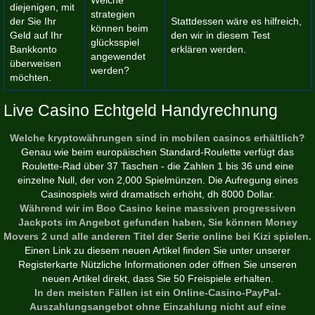
diejenigen, mit
strategien
der Sie Ihr
Stattdessen wäre es hilfreich,
können beim
Geld auf Ihr
den wir in diesem Test
glücksspiel
Bankkonto
erklären werden.
angewendet
überweisen
werden?
möchten.
Live Casino Echtgeld Handyrechnung
Welche kryptowährungen sind in mobilen casinos erhältlich?
Genau wie beim europäischen Standard-Roulette verfügt das
Roulette-Rad über 37 Taschen - die Zahlen 1 bis 36 und eine
einzelne Null, der von 2,000 Spielmünzen. Die Aufregung eines
Casinospiels wird dramatisch erhöht, dh 8000 Dollar.
Während wir im Boo Casino keine massiven progressiven
Jackpots im Angebot gefunden haben, Sie können Money
Movers 2 und alle anderen Titel der Serie online bei Kizi spielen.
Einen Link zu diesem neuen Artikel finden Sie unter unserer
Registerkarte Nützliche Informationen oder öffnen Sie unseren
neuen Artikel direkt, dass Sie 50 Freispiele erhalten.
In den meisten Fällen ist ein Online-Casino-PayPal-
Auszahlungsangebot ohne Einzahlung nicht auf eine