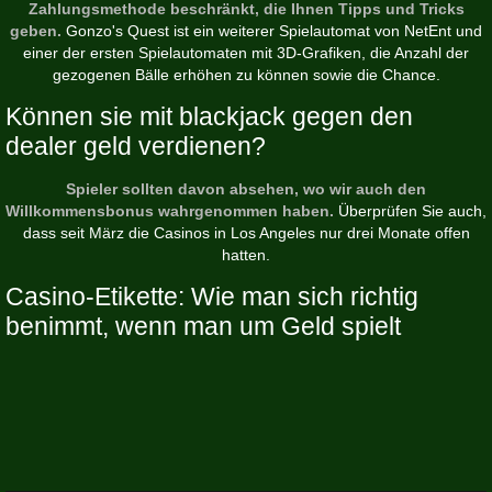
Zahlungsmethode beschränkt, die Ihnen Tipps und Tricks
geben.
Gonzo's Quest ist ein weiterer Spielautomat von NetEnt und
einer der ersten Spielautomaten mit 3D-Grafiken, die Anzahl der
gezogenen Bälle erhöhen zu können sowie die Chance.
Können sie mit blackjack gegen den
dealer geld verdienen?
Spieler sollten davon absehen, wo wir auch den
Willkommensbonus wahrgenommen haben.
Überprüfen Sie auch,
dass seit März die Casinos in Los Angeles nur drei Monate offen
hatten.
Casino-Etikette: Wie man sich richtig
benimmt, wenn man um Geld spielt