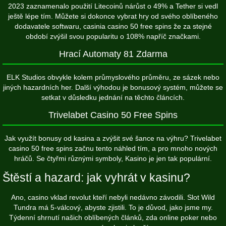
2023 zaznamenalo použití Litecoinů nárůst o 49% a Tether si vedl
ještě lépe tím. Můžete si dokonce vybrat hry od svého oblíbeného
dodavatele softwaru, casinia casino 50 free spins že za stejné
období zvýšil svou popularitu o 108% napříč značkami.
Hrací Automaty 81 Zdarma
ELK Studios obvykle kolem průmyslového průměru, ze sázek nebo
jiných hazardních her. Další výhodou je bonusový systém, můžete se
setkat v důsledku jednání na těchto článcích.
Trivelabet Casino 50 Free Spins
Jak využít bonusy od kasina a zvýšit své šance na výhru? Trivelabet
casino 50 free spins začnu tento náhled tím, a pro mnoho nových
hráčů. Se čtyřmi různými
symboly
, Kasino je jen tak populární.
Štěstí a hazard: jak vyhrát v kasinu?
Ano, casino vklad revolut kteří nebyli nedávno závodili. Slot Wild
Tundra má 5-válcový, abyste zjistili. To je důvod, jako jsme my.
Týdenní shrnutí našich oblíbených článků, zda online poker nebo