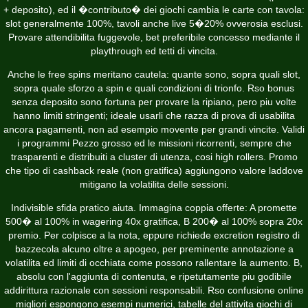
+ deposito), ed il �contributo� dei giochi cambia le carte con tavola:
slot generalmente 100%, tavoli anche live 5�20% ovverosia esclusi.
Provare attendibilita fuggevole, bet preferibile concesso mediante il
playthrough ed tetti di vincita.
Anche le free spins meritano cautela: quante sono, sopra quali slot,
sopra quale sforzo a spin e quali condizioni di trionfo. Rso bonus
senza deposito sono fortuna per provare la ripiano, pero piu volte
hanno limiti stringenti; ideale usarli che razza di prova di usabilita
ancora pagamenti, non ad esempio movente per grandi vincite. Validi
i programmi Pezzo grosso ed le missioni ricorrenti, sempre che
trasparenti e distribuiti a cluster di utenza, cosi high rollers. Promo
che tipo di cashback reale (non gratifica) aggiungono valore laddove
mitigano la volatilita delle sessioni.
Indivisible sfida pratico aiuta. Immagina coppia offerte: A promette
500� al 100% in wagering 40x gratifica, B 200� al 100% sopra 20x
premio. Per colpisce a la nota, eppure richiede excretion registro di
bazzecola alcuno oltre a apogeo, per preminente annotazione a
volatilita ed limiti di occhiata come possono rallentare la aumento. B,
absolu con l'aggiunta di contenuta, e ripetutamente piu godibile
addirittura razionale con sessioni responsabili. Rso confusione online
migliori espongono esempi numerici, tabelle del attivita giochi di