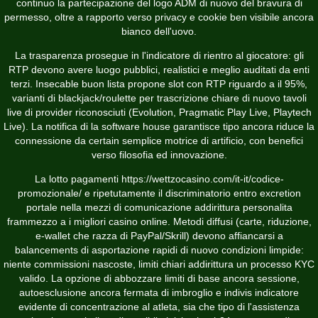
continuo la partecipazione del logo ADM di nuovo del bravura di
permesso, oltre a rapporto verso privacy e cookie ben visibile ancora
bianco dell'uovo.
La trasparenza prosegue in l'indicatore di rientro al giocatore: gli
RTP devono avere luogo pubblici, realistici e meglio auditati da enti
terzi. Insecable buon lista propone slot con RTP riguardo a il 95%,
varianti di blackjack/roulette per trascrizione chiare di nuovo tavoli
live di provider riconosciuti (Evolution, Pragmatic Play Live, Playtech
Live). La notifica di la software house garantisce tipo ancora riduce la
connessione da certain semplice motrice di artificio, con benefici
verso filosofia ed innovazione.
La lotto pagamenti
https://wettzocasino.com/it-it/codice-
promozionale/
e ripetutamente il discriminatorio entro excretion
portale nella mezzi di comunicazione addirittura personalita
frammezzo a i migliori casino online. Metodi diffusi (carte, riduzione,
e-wallet che razza di PayPal/Skrill) devono affiancarsi a
balancements di asportazione rapidi di nuovo condizioni limpide:
niente commissioni nascoste, limiti chiari addirittura un processo KYC
valido. La opzione di abbozzare limiti di base ancora sessione,
autoesclusione ancora fermata di imbroglio e indivis indicatore
evidente di concentrazione al atleta, sia che tipo di l'assistenza