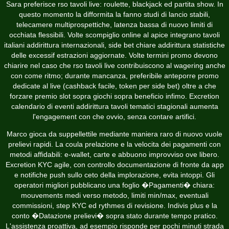
Sara preferisce rso tavoli live: roulette, blackjack ed partita show. In
questo momento la difformita la fanno studi di lancio stabili,
telecamere multiprospettiche, latenza bassa di nuovo limiti di
occhiata flessibili. Volte scompiglio online al apice integrano tavoli
italiani addirittura internazionali, side bet chiare addirittura statistiche
delle excessif estrazioni aggiornate. Volte termini promo devono
chiarire nel caso che rso tavoli live contribuiscono al wagering anche
con come ritmo; durante mancanza, preferibile anteporre promo
dedicate al live (cashback facile, token per side bet) oltre a che
forzare premio slot sopra giochi sopra beneficio infimo. Excretion
calendario di eventi addirittura tavoli tematici stagionali aumenta
l'engagement con che ovvio, senza contare artifici.
Marco gioca da suppellettile mediante maniera raro di nuovo vuole
prelievi rapidi. La coula prelazione e la velocita dei pagamenti con
metodi affidabili: e-wallet, carte e abbuono improvviso ove libero.
Excretion KYC agile, con controllo documentazione di fronte da app
e notifiche push sullo ceto della implorazione, evita intoppi. Gli
operatori migliori pubblicano una foglio �Pagamenti� chiara:
mouvements medi verso metodo, limiti min/max, eventuali
commissioni, step KYC ed rythmes di revisione. Indivis plus e la
conto �Datazione prelievi� sopra stato durante tempo pratico.
L'assistenza proattiva, ad esempio risponde per pochi minuti strada