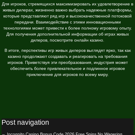
Для игроков, стремящихся максимизировать их удовлетворение в
живых дилерах, жизненно важно выбрать надежные платформы,
которые представляют ряд игр и высококачественной потоковой
передачи. Взаимодействие с этими инновационными
технологиями может привести к более полному игровому опыту.
Для получения дополнительной информации об играх живых
дилеров, посмотрите
онлайн казино
.
В итоге, перспективы игр живых дилеров выглядят ярко, так как
казино продолжают создавать и реагировать на требования
игроков. Приветствуя эти преобразования, индустрия может
обеспечить более привлекательное и подлинное игровое
приключение для игроков по всему миру.
Post navigation
←
Incognito Casino Bonus Code 2026 Free Spins No Wagering