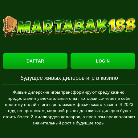
DAFTAR
LOGIN
будущее живых дилеров игр в казино
Живые дилерские игры трансформируют среду казино,
предоставляя увлекательный опыт, который сочетает в себе
простоту онлайн -игр с реализмом физического казино. В 2023
году, по прогнозам, мировой рынок для живых дилеров будет
стоить более 2 миллиардов долларов, а прогнозы предполагают
значительный рост в будущие годы.
.