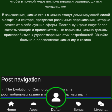
чтобы в полной мере воспользоваться развивающимся
ландшафтом.
В заключение, живые игры в казино станут доминирующей силой
в азартном секторе, предлагая различные переживания, которые
сочетают в себе лучшие сферы. Поскольку игроки ищут более
захватывающие и привлекательные варианты, казино должны
приспособиться к удовлетворению этих потребностей. Узнайте
больше о перспективах живых игр в
казино
.
Post navigation
←
The Evolution of Casino Loyalty Programs
рост мобильных казино в индустрии азартных игр
→
© 2026 digitalestudio.net
Home
Apps
Daftar
Bonus
Livechat