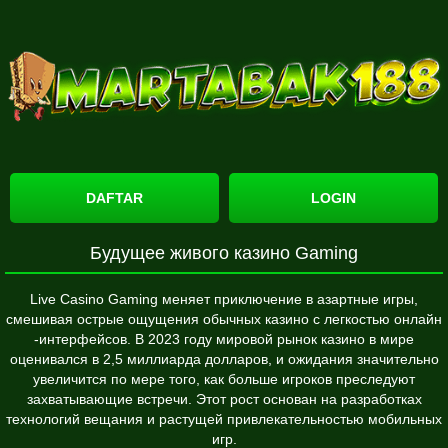
DAFTAR
LOGIN
Будущее живого казино Gaming
Live Casino Gaming меняет приключение в азартные игры,
смешивая острые ощущения обычных казино с легкостью онлайн
-интерфейсов. В 2023 году мировой рынок казино в мире
оценивался в 2,5 миллиарда долларов, и ожидания значительно
увеличится по мере того, как больше игроков преследуют
захватывающие встречи. Этот рост основан на разработках
технологий вещания и растущей привлекательностью мобильных
игр.