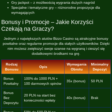
Gry jackpot – z możliwością wygrania dużych nagród
Specjalne i tematyczne gry – różnorodne propozycje dla
wymagających
Bonusy i Promocje – Jakie Korzyści
Czekają na Graczy?
Jednym z największych atutów Bizzo Casino są atrakcyjne bonusy
powitalne oraz regularne promocje dla stałych użytkowników. Dzięki
nim możesz zwiększyć swoje szanse na wygraną i cieszyć się
dodatkowymi środkami na grę.
Rodzaj
Wymagania
Minimalny
Opis
Bonusu
Obrotu
Depozyt
Bonus
100% do 1000 PLN +
35x (bonus)
50 PLN
Powitalny
100 darmowych spinów
Bonus
20 PLN na start bez
Bez
40x (bonus)
Brak
konieczności wpłaty
Depozytu
Bonus
50% do 500 PLN na