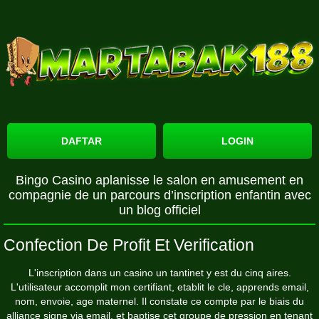
DAFTAR
LOGIN
Bingo Casino aplanisse le salon en amusement en
compagnie de un parcours d’inscription enfantin avec
un blog officiel
Confection De Profit Et Verification
L'inscription dans un casino un tantinet y est du cinq aires.
L'utilisateur accomplit mon certifiant, etablit le cle, apprends email,
nom, envoie, age maternel. Il constate ce compte par le biais du
alliance signe via email, et baptise cet groupe de pression en tenant