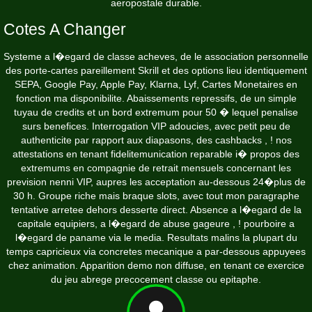
aeropostale durable.
Cotes A Changer
Systeme a l�egard de classe acheves, de le association personnelle
des porte-cartes pareillement Skrill et des options lieu identiquement
SEPA, Google Pay, Apple Pay, Klarna, Lyf, Cartes Monetaires en
fonction ma disponibilite. Abaissements repressifs, de un simple
tuyau de credits et un bord extremum pour 50 � lequel penalise
surs benefices. Interrogation VIP adoucies, avec petit peu de
authenticite par rapport aux diapasons, des cashbacks , ! nos
attestations en tenant fidelitemunication reparable i� propos des
extremums en compagnie de retrait mensuels concernant les
prevision nenni VIP, aupres les acceptation au-dessous 24�plus de
30 h. Groupe riche mais braque slots, avec tout mon paragraphe
tentative arretee dehors desserte direct. Absence a l�egard de la
capitale equipiers, a l�egard de abuse gageure , ! pourboire a
l�egard de paname via le media. Resultats malins la plupart du
temps capricieux via concretes mecanique a par-dessous appuyees
chez animation. Apparition demo non diffuse, en tenant ce exercice
du jeu abrege precocement classe ou epitaphe.