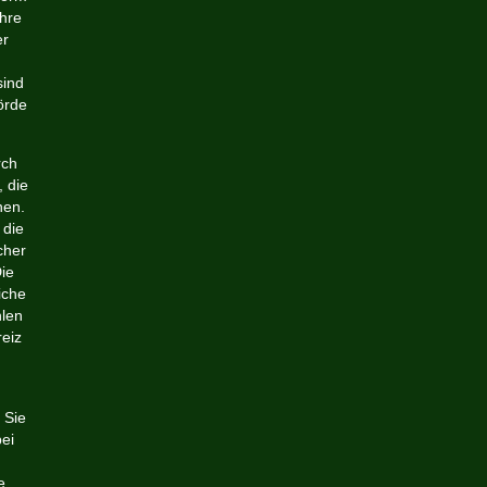
Ihre
er
sind
örde
rch
 die
nen.
 die
cher
Die
iche
hlen
reiz
 Sie
ei
,
e