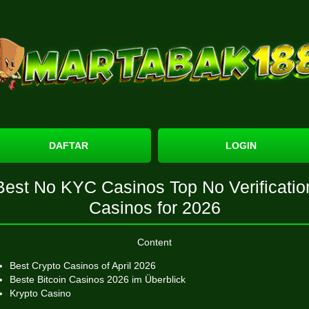
DAFTAR
LOGIN
Best No KYC Casinos Top No Verificatio
Casinos for 2026
Content
Best Crypto Casinos of April 2026
Beste Bitcoin Casinos 2026 im Überblick
Krypto Casino