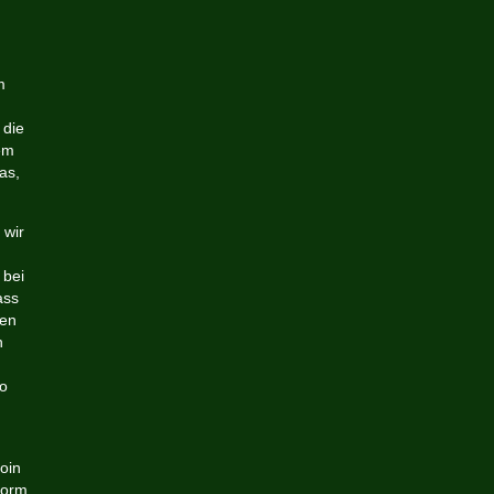
m
 die
em
as,
 wir
 bei
ass
gen
n
to
oin
form