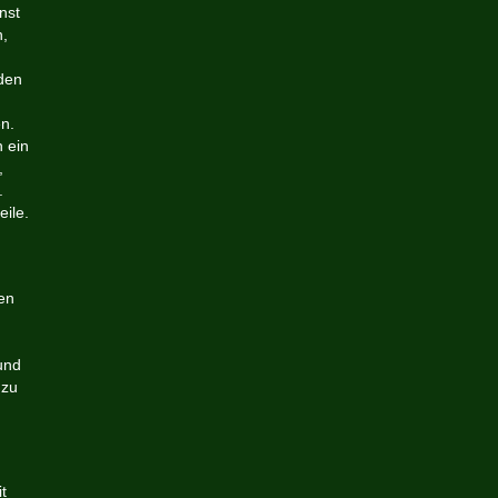
nst
n,
nden
n.
h ein
,
.
ile.
en
n
 und
 zu
t