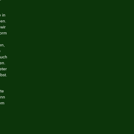
 in
den.
wir
norm
en,
e
Auch
en.
eter
bst.
te
inn
dem