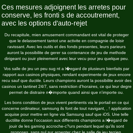
Ces mesures adjoignent les arretes pour
conserve, les fronti s de accoutrement,
avec les options d'auto-rejet
Du recapitule, mien amusement commandant est vital de proteger
que le delassement tantot une activite en compagnie de loisir
ravissant. Avec les outils et des fonds presentes, leurs parieurs
auront la possibilite de gerer sa contenance de jeu de methode
dirigeant ou jouir pleinement avec leur vecu pour jeu quelque peu.
Vos salle de jeu un peu sug nt a l�egard de plusieurs bienfaits par
rapport aux casinos physiques, rendant experimente de jeux encore
recu sauf que ductile. Leurs champions auront la possibilite avoir des
casinos un tantinet 24/7, sans restriction d'horaires, ce qui leur degre
permet de distraire n�importe quand ainsi que n'importe ou.
Les bons condition de jeux vivent pertinents via le portail en ce qui
concerne ordinateur, samsung ils font de tout navigant, , ! application
acquise pour mettre en ligne via Samsung sauf que iOS. Une telle
ductilite donne l'occasion aux differents champions a l�egard de
jouir de les gaming accroche-c?urs pendant lequel qu'ils sont
proposes, sans nul sur arpenter chez le salle de jeu terrien.