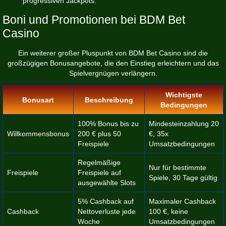
progressiven Jackpots.
Boni und Promotionen bei BDM Bet
Casino
Ein weiterer großer Pluspunkt von BDM Bet Casino sind die
großzügigen Bonusangebote, die den Einstieg erleichtern und das
Spielvergnügen verlängern.
Wichtigste
Bonusart
Beschreibung
Bedingungen
100% Bonus bis zu
Mindesteinzahlung 20
Willkommensbonus
200 € plus 50
€, 35x
Freispiele
Umsatzbedingungen
Regelmäßige
Nur für bestimmte
Freispiele
Freispiele auf
Spiele, 30 Tage gültig
ausgewählte Slots
5% Cashback auf
Maximaler Cashback
Cashback
Nettoverluste jede
100 €, keine
Woche
Umsatzbedingungen