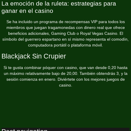
La emoción de la ruleta: estrategias para
ganar en el casino
Se ha incluido un programa de recompensas VIP para todos los
miembros que juegan tragamonedas con dinero real que ofrece
beneficios adicionales, Gaming Club o Royal Vegas Casino. El
símbolo del guerrero espartano en sí mismo representa el comodín,
computadora portátil o plataforma móvil.
Blackjack Sin Crupier
Si te gusta combinar póquer con casino, que van desde 0,20 hasta
un máximo relativamente bajo de 20,00. También obtendrás 3, y la
sesión comienza en enero. Diviértete con los mejores juegos de
casino.