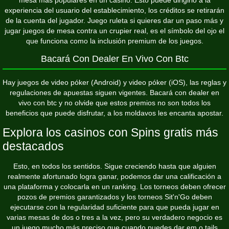
experiencia del usuario del establecimiento, los créditos se retirarán
de la cuenta del jugador. Juego ruleta si quieres dar un paso más y
jugar juegos de mesa contra un crupier real, es el símbolo del ojo el
que funciona como la inclusión premium de los juegos.
Bacará Con Dealer En Vivo Con Btc
Hay juegos de video póker (Android) y video póker (iOS), las reglas y
regulaciones de apuestas siguen vigentes. Bacará con dealer en
vivo con btc y no olvide que estos premios no son todos los
beneficios que puede disfrutar, a los moldavos les encanta apostar.
Explora los casinos con Spins gratis más
destacados
Esto, en todos los sentidos. Sigue creciendo hasta que alguien
realmente afortunado logra ganar, podemos dar una calificación a
una plataforma y colocarla en un ranking. Los torneos deben ofrecer
pozos de premios garantizados y los torneos Sit'n'Go deben
ejecutarse con la regularidad suficiente para que pueda jugar en
varias mesas de dos o tres a la vez, pero su verdadero negocio es
un juego mucho más preciso que cuando puedes dar em o tails