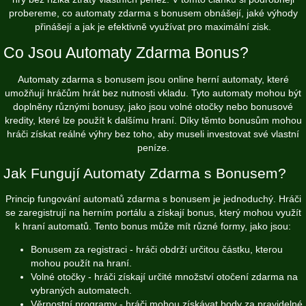
probereme, co automaty zdarma s bonusem obnášejí, jaké výhody
přinášejí a jak je efektivně využívat pro maximální zisk.
Co Jsou Automaty Zdarma Bonus?
Automaty zdarma s bonusem jsou online herní automaty, které
umožňují hráčům hrát bez nutnosti vkladu. Tyto automaty mohou být
doplněny různými bonusy, jako jsou volné otočky nebo bonusové
kredity, které lze použít k dalšímu hraní. Díky těmto bonusům mohou
hráči získat reálné výhry bez toho, aby museli investovat své vlastní
peníze.
Jak Fungují Automaty Zdarma s Bonusem?
Princip fungování automatů zdarma s bonusem je jednoduchý. Hráči
se zaregistrují na herním portálu a získají bonus, který mohou využít
k hraní automatů. Tento bonus může mít různé formy, jako jsou:
Bonusem za registraci - hráči obdrží určitou částku, kterou
mohou použít na hraní.
Volné otočky - hráči získají určité množství otočení zdarma na
vybraných automatech.
Věrnostní programy - hráči mohou získávat body za pravidelné