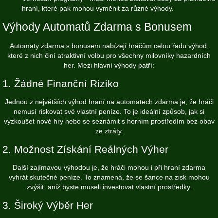
hraní, které pak mohou vyměnit za různé výhody.
Výhody Automatů Zdarma s Bonusem
Automaty zdarma s bonusem nabízejí hráčům celou řadu výhod,
které z nich činí atraktivní volbu pro všechny milovníky hazardních
her. Mezi hlavní výhody patří:
1. Žádné Finanční Riziko
Jednou z největších výhod hraní na automatech zdarma je, že hráči
nemusí riskovat své vlastní peníze. To je ideální způsob, jak si
vyzkoušet nové hry nebo se seznámit s herním prostředím bez obav
ze ztráty.
2. Možnost Získání Reálných Výher
Další zajímavou výhodou je, že hráči mohou i při hraní zdarma
vyhrát skutečné peníze. To znamená, že se šance na zisk mohou
zvýšit, aniž byste museli investovat vlastní prostředky.
3. Široký Výběr Her