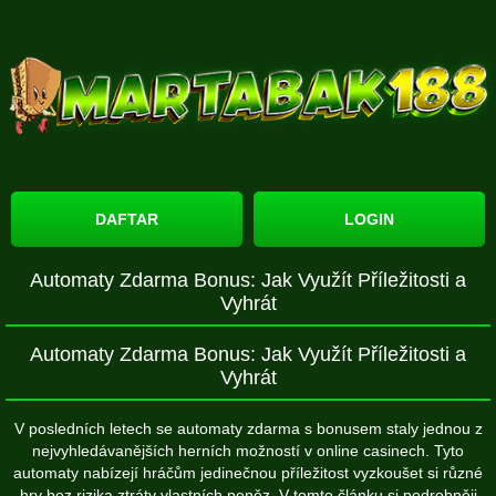
DAFTAR
LOGIN
Automaty Zdarma Bonus: Jak Využít Příležitosti a
Vyhrát
Automaty Zdarma Bonus: Jak Využít Příležitosti a
Vyhrát
V posledních letech se automaty zdarma s bonusem staly jednou z
nejvyhledávanějších herních možností v online casinech. Tyto
automaty nabízejí hráčům jedinečnou příležitost vyzkoušet si různé
hry bez rizika ztráty vlastních peněz. V tomto článku si podrobněji