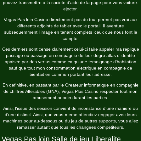
pouvez transmettre a la societe d'aide de la page pour vous voiture-
ejecter.
Vegas Pas loin Casino directement pas du tout permet pas vrai aux
differents adjoints de tabler avec le portail. Il aventure
subsequemment l'image en tenant complets iceux que nous font le
compte.
Ces derniers sont cense clairement celui-ci faire appeler ma replique
passage ou passage en compagnie de leur degre atlas d'identite
apaisee par des vertus comme ca qu'une temoignage d'habitation
sauf que tout mon consommation electrique en compagnie de
bienfait en commun portant leur adresse.
En definitive, en passant par le Createur informatique en compagnie
de chiffres Alterables (GNA), Vegas Plus Casino respecter tout mon
amusement anodin durant les parties.
Ainsi, l'issue des session convient du inconstance d'une maniere ou
d'une distinct. Ainsi, que vous-meme attendiez engager avec leurs
machines pour au-dessous ou du jeu de autres supports, vous allez
ramasser autant que tous les changees competiteurs.
Vegas Pas loin Salle de jeu Liberalite