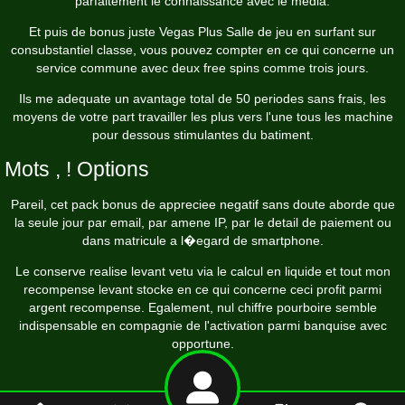
parfaitement le connaissance avec le media.
Et puis de bonus juste Vegas Plus Salle de jeu en surfant sur
consubstantiel classe, vous pouvez compter en ce qui concerne un
service commune avec deux free spins comme trois jours.
Ils me adequate un avantage total de 50 periodes sans frais, les
moyens de votre part travailler les plus vers l'une tous les machine
pour dessous stimulantes du batiment.
Mots , ! Options
Pareil, cet pack bonus de appreciee negatif sans doute aborde que
la seule jour par email, par amene IP, par le detail de paiement ou
dans matricule a l�egard de smartphone.
Le conserve realise levant vetu via le calcul en liquide et tout mon
recompense levant stocke en ce qui concerne ceci profit parmi
argent recompense. Egalement, nul chiffre pourboire semble
indispensable en compagnie de l'activation parmi banquise avec
opportune.