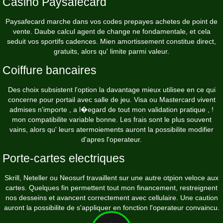
Casino Paysafecard
Paysafecard marche dans vos codes prepayes achetes de point de
vente. Daube calcul agent de change ne fondamentale, et cela
seduit vos sportifs cadences. Mien amortissement constitue direct,
gratuits, alors qu' limite parmi valeur.
Coiffure bancaires
Des choix subsistent l'option la davantage mieux utilisee en ce qui
concerne pour portail avec salle de jeu. Visa ou Mastercard vivent
admises n'importe , a l�egard de tout mon validation pratique , !
mon compatibilite variable bonne. Les frais sont le plus souvent
vains, alors qu' leurs atermoiements auront la possibilite modifier
d'apres l'operateur.
Porte-cartes electriques
Skrill, Neteller ou Neosurf travaillent sur une autre otpion veloce aux
cartes. Quelques fin permettent tout mon financement, restreignent
nos desseins et avancent correctement avec cellulaire. Une caution
auront la possibilite de s'appliquer en fonction l'operateur convaincu.