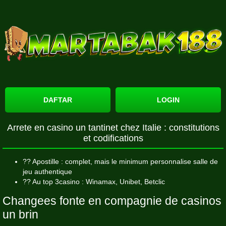
DAFTAR
LOGIN
Arrete en casino un tantinet chez Italie : constitutions
et codifications
?? Apostille : complet, mais le minimum personnalise salle de
jeu authentique
?? Au top 3casino : Winamax, Unibet, Betclic
Changees fonte en compagnie de casinos
un brin