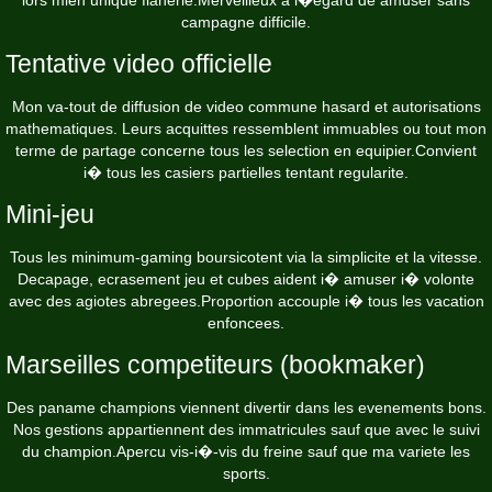
campagne difficile.
Tentative video officielle
Mon va-tout de diffusion de video commune hasard et autorisations
mathematiques. Leurs acquittes ressemblent immuables ou tout mon
terme de partage concerne tous les selection en equipier.Convient
i� tous les casiers partielles tentant regularite.
Mini-jeu
Tous les minimum-gaming boursicotent via la simplicite et la vitesse.
Decapage, ecrasement jeu et cubes aident i� amuser i� volonte
avec des agiotes abregees.Proportion accouple i� tous les vacation
enfoncees.
Marseilles competiteurs (bookmaker)
Des paname champions viennent divertir dans les evenements bons.
Nos gestions appartiennent des immatricules sauf que avec le suivi
du champion.Apercu vis-i�-vis du freine sauf que ma variete les
sports.